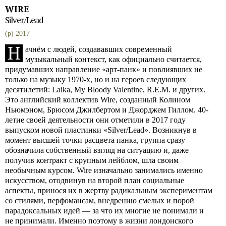
WIRE
Silver/Lead
(p) 2017
Н
ачнём с людей, создававших современный
музыкальный контекст, как официально считается,
придумавших направление «арт-панк» и повлиявших не
только на музыку 1970-х, но и на героев следующих
десятилетий: Laika, My Bloody Valentine, R.E.M. и других.
Это английский коллектив Wire, созданный Колином
Ньюмэном, Брюсом Джилбертом и Джорджем Гиллом. 40-
летие своей деятельности они отметили в 2017 году
выпуском новой пластинки «Silver/Lead». Возникнув в
момент высшей точки расцвета панка, группа сразу
обозначила собственный взгляд на ситуацию и, даже
получив контракт с крупным лейблом, шла своим
необычным курсом. Wire изначально занимались именно
искусством, отодвинув на второй план социальные
аспекты, принося их в жертву радикальным экспериментам
со стилями, перфомансам, внедрению смелых и порой
парадоксальных идей — за что их многие не понимали и
не принимали. Именно поэтому в жизни лондонского