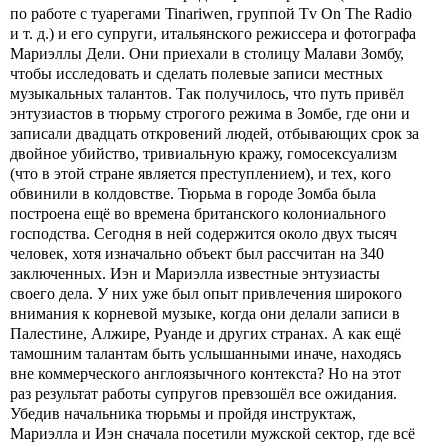
по работе с туарегами Tinariwen, группой Tv On The Radio
и т. д.) и его супруги, итальянского режиссера и фотографа
Мариэллы Дели. Они приехали в столицу Малави Зомбу,
чтобы исследовать и сделать полевые записи местных
музыкальных талантов. Так получилось, что путь привёл
энтузиастов в тюрьму строгого режима в Зомбе, где они и
записали двадцать откровений людей, отбывающих срок за
двойное убийство, тривиальную кражу, гомосексуализм
(что в этой стране является преступлением), и тех, кого
обвинили в колдовстве. Тюрьма в городе Зомба была
построена ещё во времена британского колониального
господства. Сегодня в ней содержится около двух тысяч
человек, хотя изначально объект был рассчитан на 340
заключенных. Иэн и Мариэлла известные энтузиасты
своего дела. У них уже был опыт привлечения широкого
внимания к корневой музыке, когда они делали записи в
Палестине, Алжире, Руанде и других странах. А как ещё
тамошним талантам быть услышанными иначе, находясь
вне коммерческого англоязычного контекста? Но на этот
раз результат работы супругов превзошёл все ожидания.
Убедив начальника тюрьмы и пройдя инструктаж,
Мариэлла и Иэн сначала посетили мужской сектор, где всё