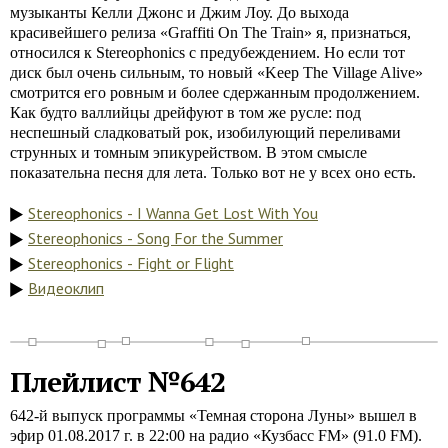
музыканты Келли Джонс и Джим Лоу. До выхода
красивейшего релиза «Graffiti On The Train» я, признаться,
относился к Stereophonics с предубеждением. Но если тот
диск был очень сильным, то новый «Keep The Village Alive»
смотрится его ровным и более сдержанным продолжением.
Как будто валлийцы дрейфуют в том же русле: под
неспешный сладковатый рок, изобилующий переливами
струнных и томным эпикурейством. В этом смысле
показательна песня для лета. Только вот не у всех оно есть.
Stereophonics - I Wanna Get Lost With You
Stereophonics - Song For the Summer
Stereophonics - Fight or Flight
Видеоклип
Плейлист №642
642-й выпуск программы «Темная сторона Луны» вышел в
эфир 01.08.2017 г. в 22:00 на радио «Кузбасс FM» (91.0 FM).