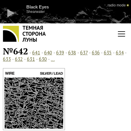
radio mode
Black Eyes
Shearwater
№642
·
641
·
640
·
639
·
638
·
637
·
636
·
635
·
634
·
633
·
632
·
631
·
630
·
…