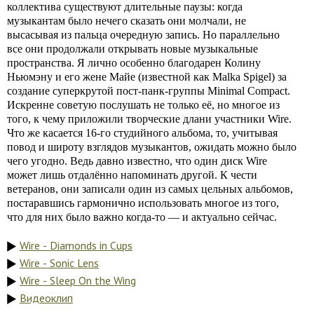
коллектива существуют длительные паузы: когда
музыкантам было нечего сказать они молчали, не
высасывая из пальца очередную запись. Но параллельно
все они продолжали открывать новые музыкальные
пространства. Я лично особенно благодарен Колину
Ньюмэну и его жене Майе (известной как Malka Spigel) за
создание суперкрутой пост-панк-группы Minimal Compact.
Искренне советую послушать не только её, но многое из
того, к чему приложили творческие длани участники Wire.
Что же касается 16-го студийного альбома, то, учитывая
повод и широту взглядов музыкантов, ожидать можно было
чего угодно. Ведь давно известно, что один диск Wire
может лишь отдалённо напоминать другой. К чести
ветеранов, они записали один из самых цельных альбомов,
постаравшись гармонично использовать многое из того,
что для них было важно когда-то — и актуально сейчас.
Wire - Diamonds in Cups
Wire - Sonic Lens
Wire - Sleep On the Wing
Видеоклип