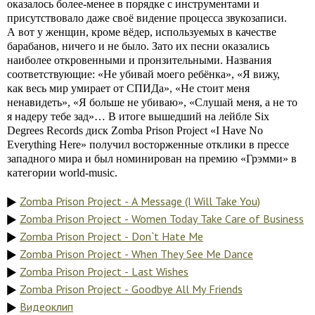
оказалось более-менее в порядке с инструментами и
присутствовало даже своё видение процесса звукозаписи.
А вот у женщин, кроме вёдер, используемых в качестве
барабанов, ничего и не было. Зато их песни оказались
наиболее откровенными и пронзительными. Названия
соответствующие: «Не убивай моего ребёнка», «Я вижу,
как весь мир умирает от СПИДа», «Не стоит меня
ненавидеть», «Я больше не убиваю», «Слушай меня, а не то
я надеру тебе зад»… В итоге вышедший на лейбле Six
Degrees Records диск Zomba Prison Project «I Have No
Everything Here» получил восторженные отклики в прессе
западного мира и был номинирован на премию «Грэмми» в
категории world-music.
Zomba Prison Project - A Message (I Will Take You)
Zomba Prison Project - Women Today Take Care of Business
Zomba Prison Project - Don`t Hate Me
Zomba Prison Project - When They See Me Dance
Zomba Prison Project - Last Wishes
Zomba Prison Project - Goodbye All My Friends
Видеоклип