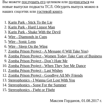
Вы можете
послушать его
целиком или
подписаться
на
новые выпуски подкаста ТСЛ. Обсудить выпуск можно в
наших соцсетях или
гостевой книге
.
Karin Park - Stick To the Lie
Karin Park - Hard Liquor Man
Karin Park - Shake With the Devil
Wire - Diamonds in Cups
Wire - Sonic Lens
Wire - Sleep On the Wing
Zomba Prison Project - A Message (I Will Take You)
Zomba Prison Project - Women Today Take Care of Business
Zomba Prison Project - Don`t Hate Me
Zomba Prison Project - When They See Me Dance
Zomba Prison Project - Last Wishes
Zomba Prison Project - Goodbye All My Friends
Stereophonics - I Wanna Get Lost With You
Stereophonics - Song For the Summer
Stereophonics - Fight or Flight
Максим Горданов, 01.08.2017 г.