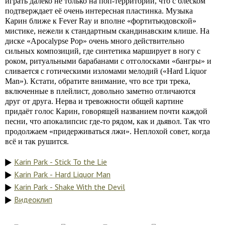
играть далеко не только на поп-территории, что с блеском
подтверждает её очень интересная пластинка. Музыка
Карин ближе к Fever Ray и вполне «фортитьюдовской»
мистике, нежели к стандартным скандинавским клише. На
диске «Apocalypse Pop» очень много действительно
сильных композиций, где синтетика марширует в ногу с
роком, ритуальными барабанами с отголосками «бангры» и
сливается с готическими изломами мелодий («Hard Liquor
Man»). Кстати, обратите внимание, что все три трека,
включенные в плейлист, довольно заметно отличаются
друг от друга. Нерва и тревожности общей картине
придаёт голос Карин, говорящей названием почти каждой
песни, что апокалипсис где-то рядом, как и дьявол. Так что
продолжаем «придерживаться лжи». Неплохой совет, когда
всё и так рушится.
Karin Park - Stick To the Lie
Karin Park - Hard Liquor Man
Karin Park - Shake With the Devil
Видеоклип