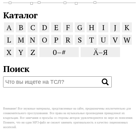
Каталог
A
B
C
D
E
F
G
H
I
J
K
L
M
N
O
P
R
S
T
U
V
W
X
Y
Z
0–#
Ä–Я
Поиск
Внимание! Все звуковые материалы, представленные на сайте, предназначены исключительно для
ознакомительного прослушивания. Все права на музыкальные произведения принадлежат их
владельцам. Все замечания и просьбы со стороны авторов удовлетворяются по мере их появления.
Помните, что ни один MP3-файл не сможет заменить оригинальность и качество лицензионных
носителей.