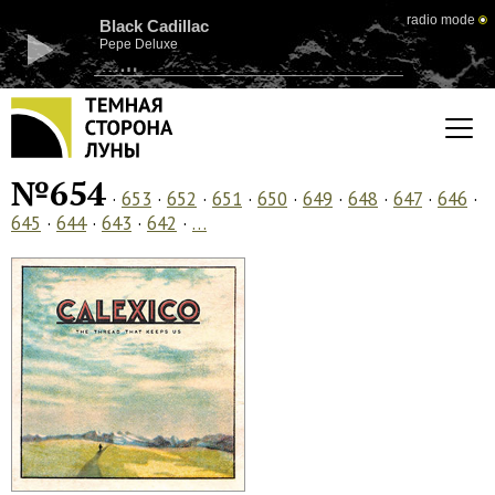
radio mode
Black Cadillac
Pepe Deluxe
№654
·
653
·
652
·
651
·
650
·
649
·
648
·
647
·
646
·
645
·
644
·
643
·
642
·
…