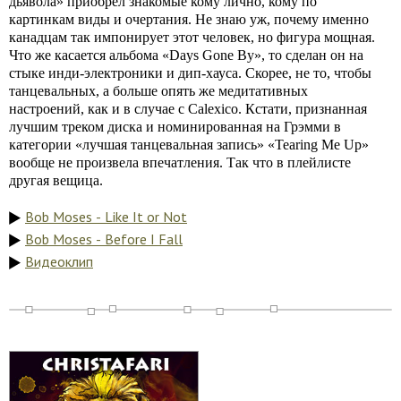
дьявола» приобрёл знакомые кому лично, кому по
картинкам виды и очертания. Не знаю уж, почему именно
канадцам так импонирует этот человек, но фигура мощная.
Что же касается альбома «Days Gone By», то сделан он на
стыке инди-электроники и дип-хауса. Скорее, не то, чтобы
танцевальных, а больше опять же медитативных
настроений, как и в случае с Calexico. Кстати, признанная
лучшим треком диска и номинированная на Грэмми в
категории «лучшая танцевальная запись» «Tearing Me Up»
вообще не произвела впечатления. Так что в плейлисте
другая вещица.
Bob Moses - Like It or Not
Bob Moses - Before I Fall
Видеоклип