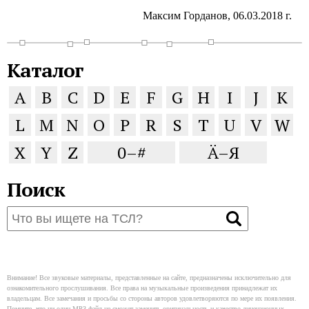
Максим Горданов, 06.03.2018 г.
Каталог
A
B
C
D
E
F
G
H
I
J
K
L
M
N
O
P
R
S
T
U
V
W
X
Y
Z
0–#
Ä–Я
Поиск
Внимание! Все звуковые материалы, представленные на сайте, предназначены исключительно для
ознакомительного прослушивания. Все права на музыкальные произведения принадлежат их
владельцам. Все замечания и просьбы со стороны авторов удовлетворяются по мере их появления.
Помните, что ни один MP3-файл не сможет заменить оригинальность и качество лицензионных