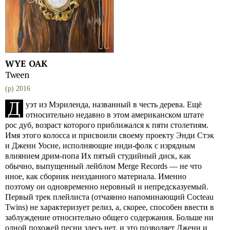
WYE OAK
Tween
(p) 2016
Д
уэт из Мэриленда, названный в честь дерева. Ещё
относительно недавно в этом американском штате
рос дуб, возраст которого приближался к пяти столетиям.
Имя этого колосса и присвоили своему проекту Энди Стэк
и Дженн Уосне, исполняющие инди-фолк с изрядным
влиянием дрим-попа Их пятый студийный диск, как
обычно, выпущенный лейблом Merge Records — не что
иное, как сборник неизданного материала. Именно
поэтому он одновременно неровный и непредсказуемый.
Первый трек плейлиста (отчаянно напоминающий Cocteau
Twins) не характеризует релиз, а, скорее, способен ввести в
заблуждение относительно общего содержания. Больше ни
одной похожей песни здесь нет, и это позволяет Дженн и