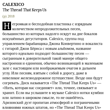
CALEXICO
The Thread That Keeps Us
(p) 2018
Н
егромкая и бесподобная пластинка с изрядным
количеством непродолжительных песен,
большинство из которых надолго осядут на дне бокалов
искушённых дегустаторов. Calexico, группа под
управлением барабанщика Джона Конвертино и вокалиста
с гитарой Джои Бёрнса с новым альбомом, название
которого идеально подходит большинству песен —
сыгранным в доверительной такой манере общего
настроения и единения, обычно возникающей в маленьком
зале с настоящим или воображаемым очагом в дальнем
углу. Или песням, взятым с собой в дорогу, даже в
невеликое железнодорожное путешествие. Везде они будут
согревать. Диск называется «The Thread That Keeps Us» —
«Нить, которая нас соединяет» или, точнее, связывает и
хранит. Если вы услышите в музыке Calexico нотки кумбии
или латино в широком смысле, то не ошибётесь.
Аризонский дуэт пропитан атмосферой и пограничными
влияниями южных штатов, но «The Thread That Keeps Us»