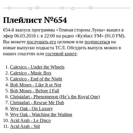
Плейлист №654
654-й выпуск программы «Темная сторона Луны» вышел в
эфир 06.03.2018 г. в 22:00 на радио «Кузбасс FM» (91.0 FM).
Вы можете
послушать его
целиком или
подписаться
на
новые выпуски подкаста ТСЛ. Обсудить выпуск можно в
наших соцсетях или
гостевой книге
.
Calexico - Under the Wheels
Calexico - Music Box
Calexico - End of the Night
Bob Moses - Like It or Not
Bob Moses - Before I Fall
Christafari - Phenomenon (He`s the Royal One)
Christafari - Rescue Me Dub
Wye Oak - On Luxury
Wye Oak - Watching the Waiting
Acid Arab - Le Disco
Acid Arab - Stil