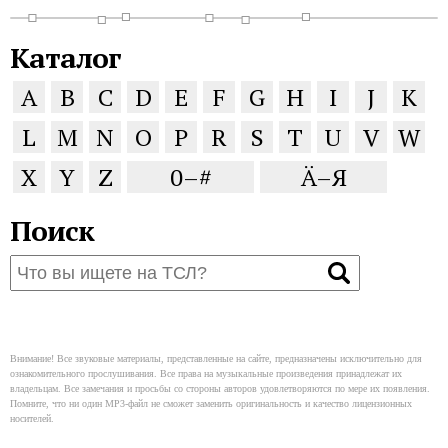
Каталог
A
B
C
D
E
F
G
H
I
J
K
L
M
N
O
P
R
S
T
U
V
W
X
Y
Z
0–#
Ä–Я
Поиск
Внимание! Все звуковые материалы, представленные на сайте, предназначены исключительно для
ознакомительного прослушивания. Все права на музыкальные произведения принадлежат их
владельцам. Все замечания и просьбы со стороны авторов удовлетворяются по мере их появления.
Помните, что ни один MP3-файл не сможет заменить оригинальность и качество лицензионных
носителей.