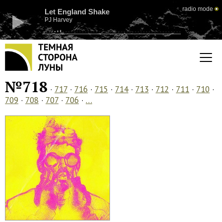
radio mode
Let England Shake
PJ Harvey
№718
·
717
·
716
·
715
·
714
·
713
·
712
·
711
·
710
·
709
·
708
·
707
·
706
·
…