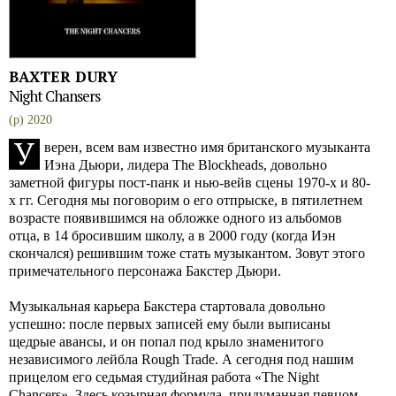
BAXTER DURY
Night Chansers
(p) 2020
У
верен, всем вам известно имя британского музыканта
Иэна Дьюри, лидера The Blockheads, довольно
заметной фигуры пост-панк и нью-вейв сцены 1970-х и 80-
х гг. Сегодня мы поговорим о его отпрыске, в пятилетнем
возрасте появившимся на обложке одного из альбомов
отца, в 14 бросившим школу, а в 2000 году (когда Иэн
скончался) решившим тоже стать музыкантом. Зовут этого
примечательного персонажа Бакстер Дьюри.
Музыкальная карьера Бакстера стартовала довольно
успешно: после первых записей ему были выписаны
щедрые авансы, и он попал под крыло знаменитого
независимого лейбла Rough Trade. А сегодня под нашим
прицелом его седьмая студийная работа «The Night
Chancers». Здесь козырная формула, придуманная певцом,