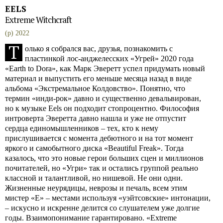
EELS
Extreme Witchcraft
(p) 2022
Т
олько я собрался вас, друзья, познакомить с
пластинкой лос-анджелесских «Угрей» 2020 года
«Earth to Dora», как Марк Эверетт успел придумать новый
материал и выпустить его меньше месяца назад в виде
альбома «Экстремальное Колдовство». Понятно, что
термин «инди-рок» давно и существенно девальвирован,
но к музыке Eels он подходит стопроцентно. Философия
интроверта Эверетта давно нашла и уже не отпустит
сердца единомышленников – тех, кто к нему
прислушивается с момента дебютного и на тот момент
яркого и самобытного диска «Beautiful Freak». Тогда
казалось, что это новые герои больших сцен и миллионов
почитателей, но «Угри» так и остались группой реально
классной и талантливой, но нишевой. Не они одни.
Жизненные неурядицы, неврозы и печаль, всем этим
мистер «E» – местами используя «уэйтсовские» интонации,
– искусно и искренне делится со слушателем уже долгие
годы. Взаимопонимание гарантировано. «Extreme