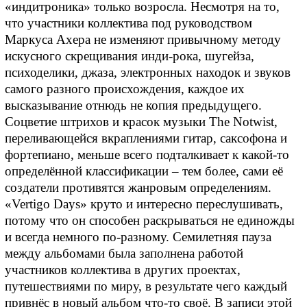
«индитроника» только возросла. Несмотря на то,
что участники коллектива под руководством
Маркуса Ахера не изменяют привычному методу
искусного скрещивания инди-рока, шугейза,
психоделики, джаза, электронных находок и звуков
самого разного происхождения, каждое их
высказывание отнюдь не копия предыдущего.
Соцветие штрихов и красок музыки The Notwist,
переливающейся вкраплениями гитар, саксофона и
фортепиано, меньше всего подталкивает к какой-то
определённой классификации – тем более, сами её
создатели противятся жанровым определениям.
«Vertigo Days» круто и интересно переслушивать,
потому что он способен раскрываться не единожды
и всегда немного по-разному. Семилетняя пауза
между альбомами была заполнена работой
участников коллектива в других проектах,
путешествиями по миру, в результате чего каждый
привнёс в новый альбом что-то своё. В записи этой