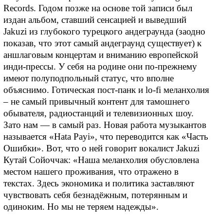
Records. Годом позже на основе той записи был
издан альбом, ставший сенсацией и выведший
Jakuzi из глубокого турецкого андеграунда (заодно
показав, что этот самый андеграунд существует) к
аншлаговым концертам и вниманию европейской
инди-прессы. У себя на родине они по-прежнему
имеют полуподпольный статус, что вполне
объяснимо. Готическая пост-панк и lo-fi меланхолия
– не самый привычный контент для тамошнего
обывателя, радиостанций и телевизионных шоу.
Зато нам — в самый раз. Новая работа музыкантов
называется «Hata Payi», что переводится как «Часть
Ошибки». Вот, что о ней говорит вокалист Jakuzi
Кутай Сойоччак: «Наша меланхолия обусловлена
местом нашего проживания, что отражено в
текстах. Здесь экономика и политика заставляют
чувствовать себя безнадёжным, потерянным и
одиноким. Но мы не теряем надежды».