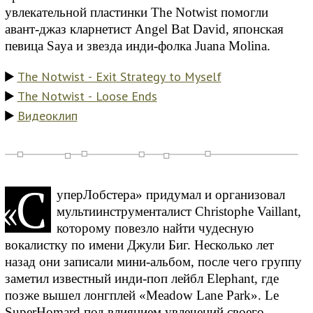
увлекательной пластинки The Notwist помогли
авант-джаз кларнетист Angel Bat David, японская
певица Saya и звезда инди-фолка Juana Molina.
The Notwist - Exit Strategy to Myself
The Notwist - Loose Ends
Видеоклип
С
«
уперЛобстера» придумал и организовал
мультиинструменталист Christophe Vaillant,
которому повезло найти чудесную
вокалистку по имени Джули Биг. Несколько лет
назад они записали мини-альбом, после чего группу
заметил известный инди-поп лейбл Elephant, где
позже вышел лонгплей «Meadow Lane Park». Le
SuperHomard под влиянием увлечений своего