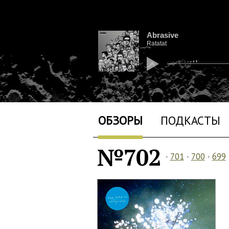
Abrasive
Ratatat
ОБЗОРЫ
ПОДКАСТЫ
№702
·
701
·
700
·
699