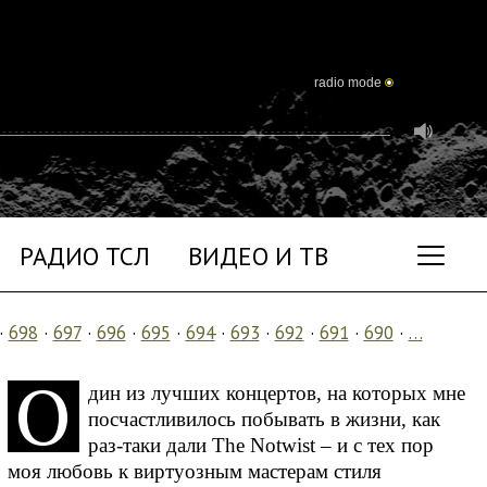
radio mode
РАДИО ТСЛ
ВИДЕО И ТВ
·
698
·
697
·
696
·
695
·
694
·
693
·
692
·
691
·
690
·
…
О
дин из лучших концертов, на которых мне
посчастливилось побывать в жизни, как
раз-таки дали The Notwist – и с тех пор
моя любовь к виртуозным мастерам стиля