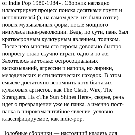
of Indie Pop 1980-1984». Сборник наглядно
иллюстрирует процесс поиска десятками групп и
исполнителей (а, на самом деле, их были сотни)
новых музыкальных форм, после мощного
импульса панк-революции. Ведь, по сути, панк был
краткосрочным культурным явлением, толчком.
После чего многим его героям довольно быстро
попросту стало скучно играть одно и то же.
Захотелось не только остросоциальных
высказываний, агрессии и напора, но лирики,
мелодических и стилистических находок. В этом
смысле достаточно вспомнить хотя бы таких
культовых артистов, как The Clash, Wire, The
Stranglers. На «The Sun Shines Here», скорее, речь
идёт о превращении уже не панка, а именно пост-
панка в широкомасштабное явление, условно
классифицируемое, как indie-pop.
Подобные сборники — настоящий кладезь для