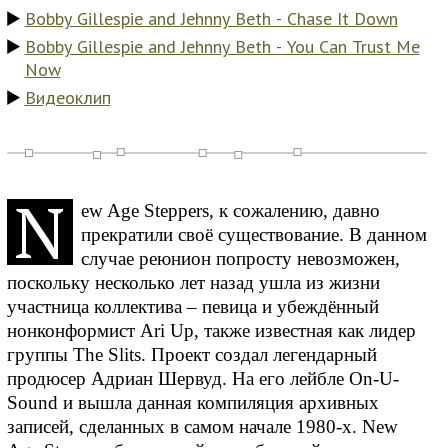
Bobby Gillespie and Jehnny Beth - Chase It Down
Bobby Gillespie and Jehnny Beth - You Can Trust Me
Now
Видеоклип
N
ew Age Steppers, к сожалению, давно
прекратили своё существование. В данном
случае реюнион попросту невозможен,
поскольку несколько лет назад ушла из жизни
участница коллектива – певица и убеждённый
нонконформист Ari Up, также известная как лидер
группы The Slits. Проект создал легендарный
продюсер Адриан Шервуд. На его лейбле On-U-
Sound и вышла данная компиляция архивных
записей, сделанных в самом начале 1980-х. New