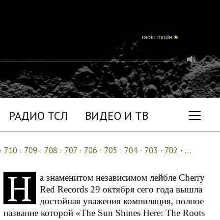
radio mode
РАДИО ТСЛ
ВИДЕО И ТВ
·
710
·
709
·
708
·
707
·
706
·
705
·
704
·
703
·
702
·
…
Н
а знаменитом независимом лейбле Cherry
Red Records 29 октября сего года вышла
достойная уважения компиляция, полное
название которой «The Sun Shines Here: The Roots