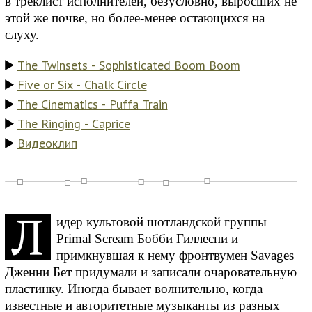
в треклист исполнителей, безусловно, выросших не
этой же почве, но более-менее остающихся на
слуху.
The Twinsets - Sophisticated Boom Boom
Five or Six - Chalk Circle
The Cinematics - Puffa Train
The Ringing - Caprice
Видеоклип
Л
идер культовой шотландской группы
Primal Scream Бобби Гиллеспи и
примкнувшая к нему фронтвумен Savages
Дженни Бет придумали и записали очаровательную
пластинку. Иногда бывает волнительно, когда
известные и авторитетные музыканты из разных