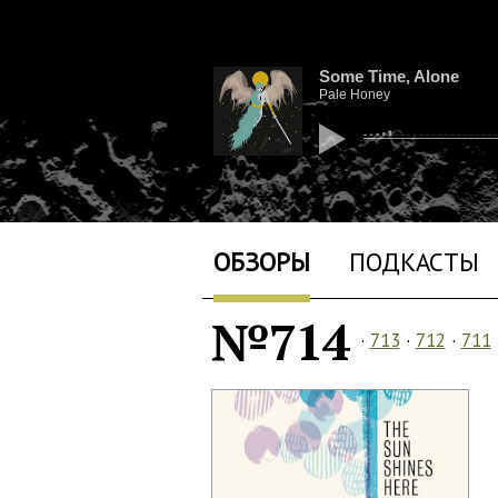
Some Time, Alone
Pale Honey
ОБЗОРЫ
ПОДКАСТЫ
№714
·
713
·
712
·
711