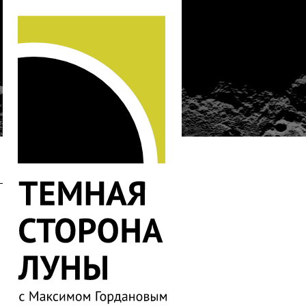
…
738
737
736
735
734
733
732
731
730
729
728
727
726
725
724
723
722
721
720
719
718
717
716
715
714
713
712
711
710
709
708
707
706
705
704
703
702
701
700
699
698
697
696
695
694
693
692