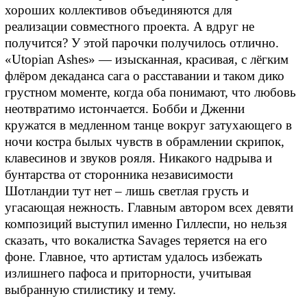
хороших коллективов объединяются для
реализации совместного проекта. А вдруг не
получится? У этой парочки получилось отлично.
«Utopian Ashes» — изысканная, красивая, с лёгким
флёром декаданса сага о расставании и таком дико
грустном моменте, когда оба понимают, что любовь
неотвратимо истончается. Бобби и Дженни
кружатся в медленном танце вокруг затухающего в
ночи костра былых чувств в обрамлении скрипок,
клавесинов и звуков рояля. Никакого надрыва и
бунтарства от сторонника независимости
Шотландии тут нет – лишь светлая грусть и
угасающая нежность. Главным автором всех девяти
композиций выступил именно Гиллеспи, но нельзя
сказать, что вокалистка Savages теряется на его
фоне. Главное, что артистам удалось избежать
излишнего пафоса и приторности, учитывая
выбранную стилистику и тему.