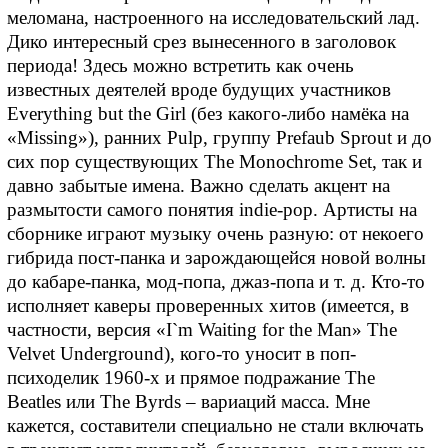
меломана, настроенного на исследовательский лад.
Дико интересный срез вынесенного в заголовок
периода! Здесь можно встретить как очень
известных деятелей вроде будущих участников
Everything but the Girl (без какого-либо намёка на
«Missing»), ранних Pulp, группу Prefaub Sprout и до
сих пор существующих The Monochrome Set, так и
давно забытые имена. Важно сделать акцент на
размытости самого понятия indie-pop. Артисты на
сборнике играют музыку очень разную: от некоего
гибрида пост-панка и зарождающейся новой волны
до кабаре-панка, мод-попа, джаз-попа и т. д. Кто-то
исполняет каверы проверенных хитов (имеется, в
частности, версия «I`m Waiting for the Man» The
Velvet Underground), кого-то уносит в поп-
психоделик 1960-х и прямое подражание The
Beatles или The Byrds – вариаций масса. Мне
кажется, составители специально не стали включать