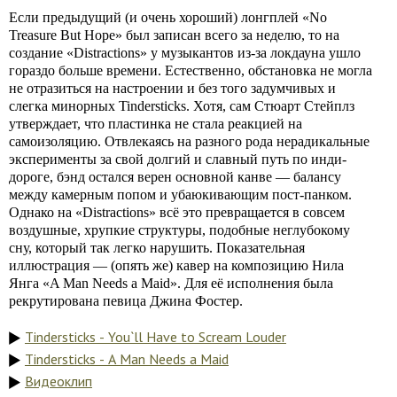
Если предыдущий (и очень хороший) лонгплей «No
Treasure But Hope» был записан всего за неделю, то на
создание «Distractions» у музыкантов из-за локдауна ушло
гораздо больше времени. Естественно, обстановка не могла
не отразиться на настроении и без того задумчивых и
слегка минорных Tindersticks. Хотя, сам Стюарт Стейплз
утверждает, что пластинка не стала реакцией на
самоизоляцию. Отвлекаясь на разного рода нерадикальные
эксперименты за свой долгий и славный путь по инди-
дороге, бэнд остался верен основной канве — балансу
между камерным попом и убаюкивающим пост-панком.
Однако на «Distractions» всё это превращается в совсем
воздушные, хрупкие структуры, подобные неглубокому
сну, который так легко нарушить. Показательная
иллюстрация — (опять же) кавер на композицию Нила
Янга «A Man Needs a Maid». Для её исполнения была
рекрутирована певица Джина Фостер.
Tindersticks - You`ll Have to Scream Louder
Tindersticks - A Man Needs a Maid
Видеоклип