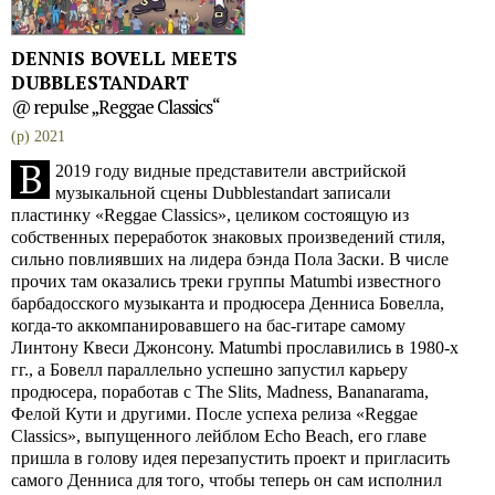
DENNIS BOVELL MEETS
DUBBLESTANDART
@ repulse „Reggae Classics“
(p) 2021
В
2019 году видные представители австрийской
музыкальной сцены Dubblestandart записали
пластинку «Reggae Classics», целиком состоящую из
собственных переработок знаковых произведений стиля,
сильно повлиявших на лидера бэнда Пола Заски. В числе
прочих там оказались треки группы Matumbi известного
барбадосского музыканта и продюсера Денниса Бовелла,
когда-то аккомпанировавшего на бас-гитаре самому
Линтону Квеси Джонсону. Matumbi прославились в 1980-х
гг., а Бовелл параллельно успешно запустил карьеру
продюсера, поработав с The Slits, Madness, Bananarama,
Фелой Кути и другими. После успеха релиза «Reggae
Classics», выпущенного лейблом Echo Beach, его главе
пришла в голову идея перезапустить проект и пригласить
самого Денниса для того, чтобы теперь он сам исполнил