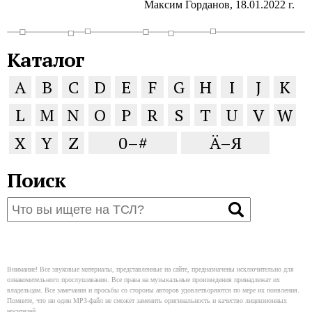
Максим Горданов, 18.01.2022 г.
Каталог
A
B
C
D
E
F
G
H
I
J
K
L
M
N
O
P
R
S
T
U
V
W
X
Y
Z
0–#
Ä–Я
Поиск
Внимание! Все звуковые материалы, представленные на сайте, предназначены исключительно для
ознакомительного прослушивания. Все права на музыкальные произведения принадлежат их
владельцам. Все замечания и просьбы со стороны авторов удовлетворяются по мере их появления.
Помните, что ни один MP3-файл не сможет заменить оригинальность и качество лицензионных
носителей.