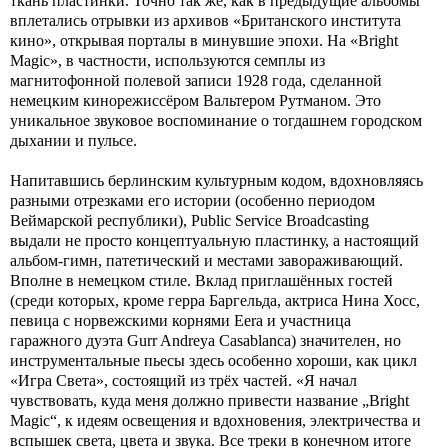
ткань пластинки. Точно так же, как в предыдущие альбомы
вплетались отрывки из архивов «Британского института
кино», открывая порталы в минувшие эпохи. На «Bright
Magic», в частности, используются семплы из
магнитофонной полевой записи 1928 года, сделанной
немецким кинорежиссёром Вальтером Рутманом. Это
уникальное звуковое воспоминание о тогдашнем городском
дыхании и пульсе.
Напитавшись берлинским культурным кодом, вдохновляясь
разными отрезками его истории (особенно периодом
Веймарской республики), Public Service Broadcasting
выдали не просто концептуальную пластинку, а настоящий
альбом-гимн, патетический и местами завораживающий.
Вполне в немецком стиле. Вклад приглашённых гостей
(среди которых, кроме герра Баргельда, актриса Нина Хосс,
певица с норвежскими корнями Eera и участница
гаражного дуэта Gurr Andreya Casablanca) значителен, но
инструментальные пьесы здесь особенно хороши, как цикл
«Игра Света», состоящий из трёх частей. «Я начал
чувствовать, куда меня должно привести название „Bright
Magic“, к идеям освещения и вдохновения, электричества и
вспышек света, цвета и звука. Все треки в конечном итоге