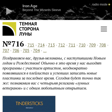
radio mode
Iron Age
Beyond The Wizards Sleeve
№716
·
715
·
714
·
713
·
712
·
711
·
710
·
709
·
708
·
707
·
706
·
705
·
704
·
…
Поздравляем вас, друзья-меломаны, с наступившими Новым
годом и Рождеством! Обычно в это время у нас выходят
программы с участием артистов, неоднократно
появлявшихся в плейлистах и успевших записать новые
пластинки за последнее время. Сегодня будет точно так
же: познакомим вас с четырьмя релизами «лунных
ветеранов» и с одним любопытным открытием.