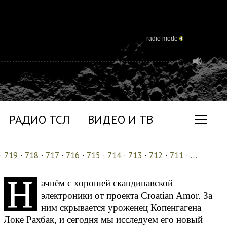
radio mode
РАДИО ТСЛ
ВИДЕО И ТВ
·
719
·
718
·
717
·
716
·
715
·
714
·
713
·
712
·
711
·
…
Н
ачнём с хорошей скандинавской
электроники от проекта Croatian Amor. За
ним скрывается уроженец Копенгагена
Локе Рахбак, и сегодня мы исследуем его новый