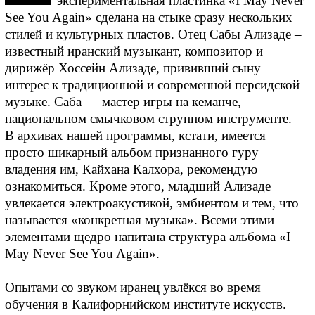
экспериментальная пластинка «I May Never
See You Again» сделана на стыке сразу нескольких
стилей и культурных пластов. Отец Сабы Ализаде –
известный иранский музыкант, композитор и
дирижёр Хоссейн Ализаде, прививший сыну
интерес к традиционной и современной персидской
музыке. Саба — мастер игры на кеманче,
национальном смычковом струнном инструменте.
В архивах нашей программы, кстати, имеется
просто шикарный альбом признанного гуру
владения им, Кайхана Калхора, рекомендую
ознакомиться. Кроме этого, младший Ализаде
увлекается электроакустикой, эмбиентом и тем, что
называется «конкретная музыка». Всеми этими
элементами щедро напитана структура альбома «I
May Never See You Again».
Опытами со звуком иранец увлёкся во время
обучения в Калифорнийском институте искусств.