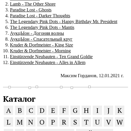
Lamb - The Other Shore
Paradise Lost - Ghosts
Paradise Lost - Darker Thoughts
The Legendary Pink Dots - Happy Birthday Mr. President
The Legendary Pink Dots - Mantis
АукцЫон - Догоняя волны
АукцЫон - Спасательный круг
Kruder & Dorfmeister - King Size
Kruder & Dorfmeister - Morning
Einstürzende Neubauten - Ten Grand Goldie
Einstürzende Neubauten - Alles in Allem
Максим Горданов, 12.01.2021 г.
Каталог
A
B
C
D
E
F
G
H
I
J
K
L
M
N
O
P
R
S
T
U
V
W