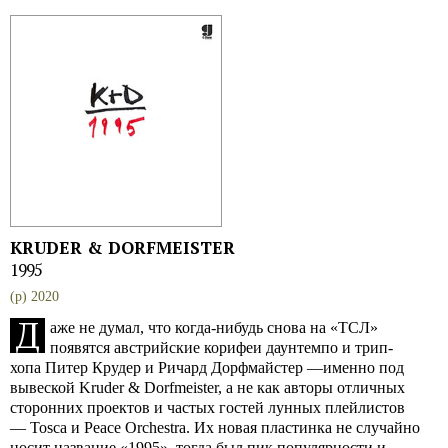
KRUDER & DORFMEISTER
1995
(p) 2020
Д
аже не думал, что когда-нибудь снова на «ТСЛ»
появятся австрийские корифеи даунтемпо и трип-
хопа Питер Крудер и Ричард Дорфмайстер —именно под
вывеской Kruder & Dorfmeister, а не как авторы отличных
сторонних проектов и частых гостей лунных плейлистов
— Tosca и Peace Orchestra. Их новая пластинка не случайно
носит название «1995», тогда был пик популярности и