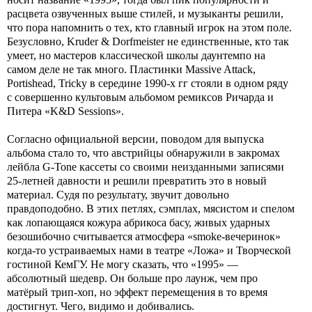
расцвета озвученных выше стилей, и музыканты решили,
что пора напомнить о тех, кто главный игрок на этом поле.
Безусловно, Kruder & Dorfmeister не единственные, кто так
умеет, но мастеров классической школы даунтемпо на
самом деле не так много. Пластинки Massive Attack,
Portishead, Tricky в середине 1990-х гг стояли в одном ряду
с совершенно культовым альбомом ремиксов Ричарда и
Питера «K&D Sessions».
Согласно официальной версии, поводом для выпуска
альбома стало то, что австрийцы обнаружили в закромах
лейбла G-Tone кассеты со своими неизданными записями
25-летней давности и решили превратить это в новый
материал. Судя по результату, звучит довольно
правдоподобно. В этих петлях, сэмплах, мясистом и спелом
как лопающаяся кожура абрикоса басу, живых ударных
безошибочно считывается атмосфера «smoke-вечеринок»
когда-то устраиваемых нами в театре «Ложа» и Творческой
гостиной КемГУ. Не могу сказать, что «1995» —
абсолютный шедевр. Он больше про лаунж, чем про
матёрый трип-хоп, но эффект перемещения в то время
достигнут. Чего, видимо и добивались.