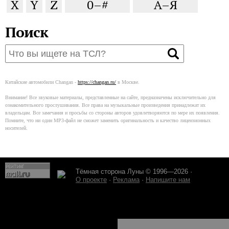
X
Y
Z
0–#
Ä–Я
Поиск
Китайские автомобили Changan -
https://changan.ru/
в Москве.
Внимание! Все звуковые материалы, представленные на сайте, предназначены исключительно для
ознакомительного прослушивания. Все права на музыкальные произведения принадлежат их
владельцам. Все замечания и просьбы со стороны авторов удовлетворяются по мере их появления.
Помните, что ни один MP3-файл не сможет заменить оригинальность и качество лицензионных
носителей.
Тёмная сторона Луны © 1996—2026 ·
О проекте
·
Реклама
·
Напишите нам