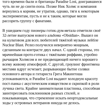
того времени были и британцы Paradise Lost, доигравшиеся
чуть ли не до синти-попа. Позже Ник Холмс и компания
вернулись к корням, не утратив, однако, тяги к некоторым
экспериментам, пусть и не к таким, которые могли
рассорить группу с фанатами.
В ушедшем году пионеры готик-дум-метала отметили своё
32-летие выпуском нового альбома «Obsidian». Вышел он
на культовом для всех любителей тяжёлой музыки лейбле
Nuclear Blast. Релиз получился невероятно мощным,
сделанным на контрасте двух начал. С одной стороны, это
мрачнейшая прото-готика с тяжёлыми риффами, утробно
рычащим Холмсом и не предвещающей ничего хорошего
всему живому атмосферой. С другой, гроулинг фронтмена
местами вдруг исчезает, разрывающие бытие соляки
основного автора и гитариста Грега Макинтоша
успокаиваются, и Paradise Lost выдают холодную красоту
пост-панка с акустическим изяществом и скрипкой в роли
лучика света. Крайне занимательная пластинка, способная
заинтересовать поклонников разных стилей, и
показывающая, что стремление искать неортодоксальные
ходы у островных ветеранов никуда не делось.