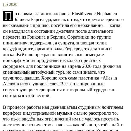
(p) 2020
П
о словам главного идеолога Einstürzende Neubauten
Бликсы Баргельда, мысль о том, что время очередного
высказывания пришло, посетила его неожиданно — когда
он находился в состоянии джетлага после длительного
перелёта из Гонконга в Берлин. Соратники по группе
инициативу поддержали, а супруга, знающая толк в
краудфандинге, организовала сбор средств для записи
диска. Всё шло прекрасно: влиятельные немецкие
нонкорфомисты придумали несколько приятных
сюрпризов для поклонников на апрель 2020 года (включая
специальный автобусный тур), но сами знаете, что
случилось дальше. Хорошо хоть сама пластинка «Alles in
Alem» в итоге увидела свет. Все запланированные
сопутствующие мероприятия и гастрольный тур должны
состояться этой весной.
В процессе работы над двенадцатым студийным лонгплеем
корифеев индустриальной музыки сильно расстроило то,
что из-за введённых ограничений им не удалось посетить
достаточное количество свалок — как обычно, чтобы найти
неожиданные предметы для звукоизвлечения. Конечно, в