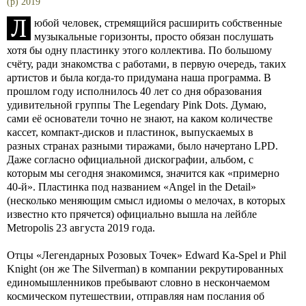
(p) 2019
Л
юбой человек, стремящийся расширить собственные
музыкальные горизонты, просто обязан послушать
хотя бы одну пластинку этого коллектива. По большому
счёту, ради знакомства с работами, в первую очередь, таких
артистов и была когда-то придумана наша программа. В
прошлом году исполнилось 40 лет со дня образования
удивительной группы The Legendary Pink Dots. Думаю,
сами её основатели точно не знают, на каком количестве
кассет, компакт-дисков и пластинок, выпускаемых в
разных странах разными тиражами, было начертано LPD.
Даже согласно официальной дискографии, альбом, с
которым мы сегодня знакомимся, значится как «примерно
40-й». Пластинка под названием «Angel in the Detail»
(несколько меняющим смысл идиомы о мелочах, в которых
известно кто прячется) официально вышла на лейбле
Metropolis 23 августа 2019 года.
Отцы «Легендарных Розовых Точек» Edward Ka-Spel и Phil
Knight (он же The Silverman) в компании рекрутированных
единомышленников пребывают словно в нескончаемом
космическом путешествии, отправляя нам послания об