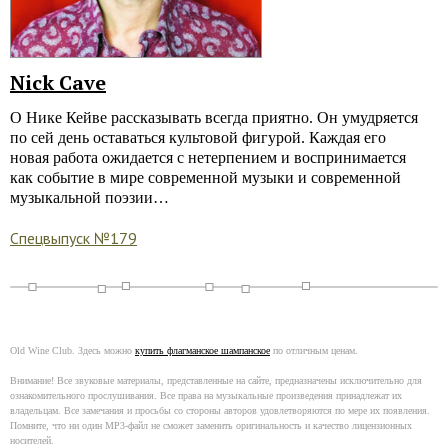
Nick Cave
O Нике Кейве рассказывать всегда приятно. Он умудряется
по сей день оставаться культовой фигурой. Каждая его
новая работа ожидается с нетерпением и воспринимается
как событие в мире современной музыки и современной
музыкальной поэзии…
Спецвыпуск №179
Old Wine Club. Здесь можно
купить флагманское шампанское
по отличным ценам.
Внимание! Все звуковые материалы, представленные на сайте, предназначены исключительно для
ознакомительного прослушивания. Все права на музыкальные произведения принадлежат их
владельцам. Все замечания и просьбы со стороны авторов удовлетворяются по мере их появления.
Помните, что ни один MP3-файл не сможет заменить оригинальность и качество лицензионных
носителей.