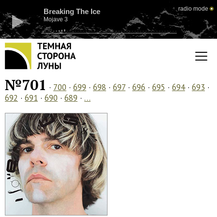
radio mode
Breaking The Ice
Mojave 3
№701
·
700
·
699
·
698
·
697
·
696
·
695
·
694
·
693
·
692
·
691
·
690
·
689
·
…