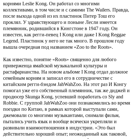
корнями Leslie Kong. Он работал со многими
коллективами, в том числе и с самими The Wailers. Правда,
после выхода одной из их пластинок Питер Тош его
проклял. У здравствующего и поныне Лесли имеется
племянник, родившийся в Кингстоне в 1947 году. Он
известен, как регги-певец I Kong или даже I Kong Reggae
Legend. Пластинок у него не так много. В прошлом году
вышла очередная под названием «Zoo to the Roots».
Как известно, понятие «Roots» священно для любого
приверженца ямайской музыкальной культуры и
растафарианства. На новом альбоме I Kong отдал должное
семейным корням и записал его в сотрудничестве с
китайским регги-бэндом JahWahZoo. На этот раз И Конгу
помогал уже его собственный племянник, так же диджей и
продюсер Skunga Kong, успевший поработать со Sly and
Robbie. С группой JahWahZoo они познакомились во время
поездки по Китаю, в рамках которой выступали сами,
джемовали со многими музыкантами, снимали фильм,
пытались учить язык и вообще всячески укрепляли и
развивали взаимоотношения в индустрии. «Это был
действительно хороший опыт; неожиданный как таковой,