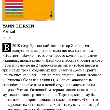
YANN TIERSEN
Portrait
(p) 2019
В
2019 году бретонский композитор Ян Тирсен
выпустил шикарную антологию под названием
«Портрет». Важно, что это не просто компиляция ранее
изданных произведений. Двойной альбом включает заново
перезаписанные на 24-дорожечный магнитофон пьесы и
три новых трека, созданных при участии Джона Гранта,
Грифа Риса из Super Furry Animals, группы Blonde Redhead
и Стивена О`Мэлли из Sunn O))). Запись аналоговым
способом происходила в новой студии композитора на
острове Уэссан. Основной материал заново исполнили
музыканты концертного состава Тирсена, которому был
очень важно и принципиально такое решение. «Отказ от
оцифровки звука позволяет сохранить музыку настоящей»,
— комментирует своё решение автор.