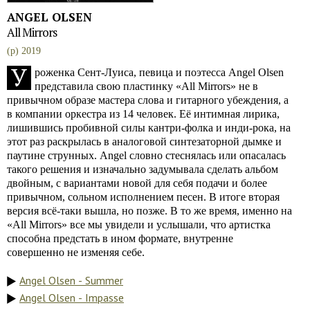
ANGEL OLSEN
All Mirrors
(p) 2019
У
роженка Сент-Луиса, певица и поэтесса Angel Olsen
представила свою пластинку «All Mirrors» не в
привычном образе мастера слова и гитарного убеждения, а
в компании оркестра из 14 человек. Её интимная лирика,
лишившись пробивной силы кантри-фолка и инди-рока, на
этот раз раскрылась в аналоговой синтезаторной дымке и
паутине струнных. Angel словно стеснялась или опасалась
такого решения и изначально задумывала сделать альбом
двойным, с вариантами новой для себя подачи и более
привычном, сольном исполнением песен. В итоге вторая
версия всё-таки вышла, но позже. В то же время, именно на
«All Mirrors» все мы увидели и услышали, что артистка
способна предстать в ином формате, внутренне
совершенно не изменяя себе.
Angel Olsen - Summer
Angel Olsen - Impasse