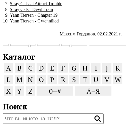
Stray Cats - I Attract Trouble
Stray Cats - Devil Train
Yann Tiersen - Chapter 19
Yann Tiersen - Gwennilied
Максим Горданов, 02.02.2021 г.
Каталог
A
B
C
D
E
F
G
H
I
J
K
L
M
N
O
P
R
S
T
U
V
W
X
Y
Z
0–#
Ä–Я
Поиск