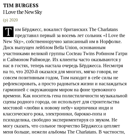
TIM BURGESS
I Love the New Sky
(p) 2020
Т
им Бёрджесс, вокалист британских The Charlatans
представил первый за восемь лет сольник «I Love the
New Sky», собственноручно записанный им в Норфолке.
Диск выпущен лейблом Bella Union, основанным
участниками великой группы Cocteau Twins Робином Гатри
и Саймоном Раймонде. Их клиенты часто оказываются у
нас в гостях, теперь настала очередь Бёрджесса. Несмотря
на то, что 2020-й оказался для многих, мягко говоря, не
совсем позитивным годом, Тим находит в себе силы не
рефлексировать, а просто радоваться жизни и наслаждаться
гармонией с окружающим миром на фоне тревожного
времени. Как носитель гена полистиличности музыкальной
сцены родного города, он использует для строительства
мостовой «любви к новому небу» кирпичики инди и
классического рока, электроники, барокко-попа и
психоделика, свободно экспериментируя со звуком. Не
могу сказать, что сольное творчество Бёрджесса цепляет
меня больше, нежели альбомы The Charlatans. В частности,