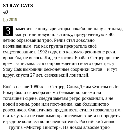
STRAY CATS
40
(p) 2019
З
наменитые популяризаторы рокабилли пару лет назад
выпустили новую пластинку, приуроченную к 40-
летию образования трио. Релиз стал довольно
неожиданным, так как группа прекратила своё
существование в 1992 году, и о каком-то реюнионе речи,
вроде бы, не велось. Лидер «котов» Брайан Сетцер долгое
время записывался в сопровождении своего оркестра, у
Stray Cats выходили бесконечные сборники хитов – и тут
вдруг, спустя 27 лет, свеженький лонгплей.
Ещё в начале 1980-х гг. Сетцер, Слим-Джим Фэнтом и Ли
Рокер были своеобразными белыми воронами на
тогдашней сцене, следуя заветам ретро-рокабилли, а не
новой волны, рока или пост-панка, как большинство
ровесников. Фанатичная преданность стилю позволила им
стать чуть ли не главными хранителями завета и породить
изрядное количество последователей. Российский аналог
— группа «Мистер Твистер». На новом альбоме трио