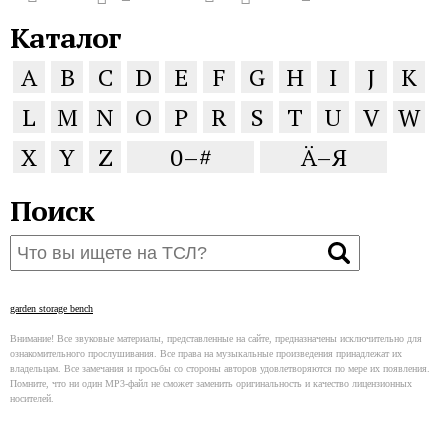
Каталог
A
B
C
D
E
F
G
H
I
J
K
L
M
N
O
P
R
S
T
U
V
W
X
Y
Z
0–#
Ä–Я
Поиск
garden storage bench
Внимание! Все звуковые материалы, представленные на сайте, предназначены исключительно для
ознакомительного прослушивания. Все права на музыкальные произведения принадлежат их
владельцам. Все замечания и просьбы со стороны авторов удовлетворяются по мере их появления.
Помните, что ни один MP3-файл не сможет заменить оригинальность и качество лицензионных
носителей.