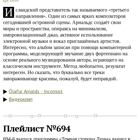
(p) 2018
И
сландский представитель так называемого «третьего
направления». Один из самых ярких композиторов
сегодняшней островной сцены. Арнальдс создаёт свои
миры и пространства, опираясь на минимализм,
импровизационный джаз, активное использование
электронной музыки и вокал приглашённых артистов.
Интересно, что альбом записан при помощи компьютерной
программы, моделирующей звучание двух фортепиано на
основе реального музицирования автора, играющего на
классическом инструменте. Метод любопытен, результат
интересен. Но сказать, что буквально все треки
завораживающе красивы, пожалуй, будет неправдой.
Ólafur Arnalds - Inconsist
Видеоклип
Плейлист №694
694-й выпуск программы «Темная сторона Луны» вышел в