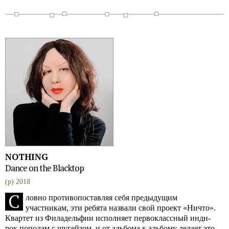
NOTHING
Dance on the Blacktop
(p) 2018
С
ловно противопоставляя себя предыдущим
участникам, эти ребята назвали свой проект «Ничто».
Квартет из Филадельфии исполняет первоклассный инди-
рок пополам с шугейзом, и от альбома к альбому делает это