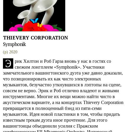
THIEVERY CORPORATION
Symphonik
(p) 2020
Э
рик Хилтон и Роб Гарза вновь у нас в гостях со
свежим лонгплеем «Symphonik». Участники
замечательного вашингтонского дуэта уже давно доказали,
что позиционировать их как чисто электронных
музыкантов, безучастно уткнувшихся в лэптопы на сцене,
совсем не верно. Эрик и Роб отлично владеют и живыми
инструментами. Многие их вещи можно найти чисто в
акустическом варианте, а на концертах Thievery Corporation
превращается в полноценный бэнд из пяти-семи
музыкантов. Идея новой пластинки в том, чтобы придать
известным трекам дуэта иное прочтение. Для этого
вашингтонцы объединили усилия с Пражским
симфоническим FILMharmonic Orchestra. Интересный