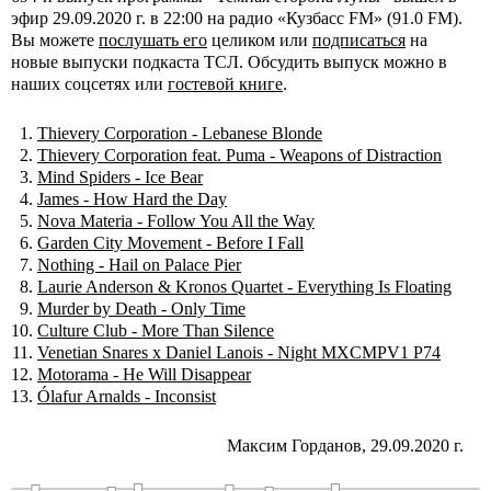
эфир 29.09.2020 г. в 22:00 на радио «Кузбасс FM» (91.0 FM).
Вы можете
послушать его
целиком или
подписаться
на
новые выпуски подкаста ТСЛ. Обсудить выпуск можно в
наших соцсетях или
гостевой книге
.
Thievery Corporation - Lebanese Blonde
Thievery Corporation feat. Puma - Weapons of Distraction
Mind Spiders - Ice Bear
James - How Hard the Day
Nova Materia - Follow You All the Way
Garden City Movement - Before I Fall
Nothing - Hail on Palace Pier
Laurie Anderson & Kronos Quartet - Everything Is Floating
Murder by Death - Only Time
Culture Club - More Than Silence
Venetian Snares x Daniel Lanois - Night MXCMPV1 P74
Motorama - He Will Disappear
Ólafur Arnalds - Inconsist
Максим Горданов, 29.09.2020 г.