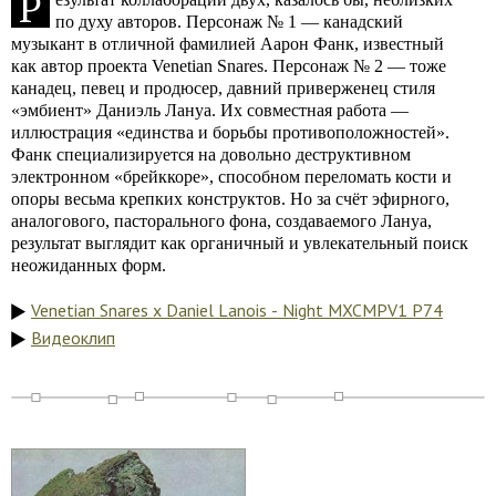
Р
по духу авторов. Персонаж № 1 — канадский
музыкант в отличной фамилией Аарон Фанк, известный
как автор проекта Venetian Snares. Персонаж № 2 — тоже
канадец, певец и продюсер, давний приверженец стиля
«эмбиент» Даниэль Лануа. Их совместная работа —
иллюстрация «единства и борьбы противоположностей».
Фанк специализируется на довольно деструктивном
электронном «брейккоре», способном переломать кости и
опоры весьма крепких конструктов. Но за счёт эфирного,
аналогового, пасторального фона, создаваемого Лануа,
результат выглядит как органичный и увлекательный поиск
неожиданных форм.
Venetian Snares x Daniel Lanois - Night MXCMPV1 P74
Видеоклип