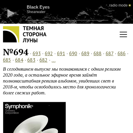
radio mode
Black Eyes
Shearwater
№694
·
693
·
692
·
691
·
690
·
689
·
688
·
687
·
686
·
685
·
684
·
683
·
682
·
…
В сегодняшнем выпуске мы познакомимся с одним релизом
2020 года, а остальное эфирное время займёт
полномасштабная ревизия альбомов, увидевших свет в
2018-м, чтобы освободилось место для хронологически
более свежих работ.