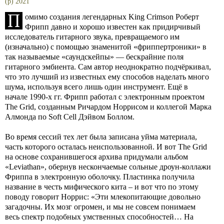
(p) 2021
П
омимо создания легендарных King Crimson Роберт
Фрипп давно и хорошо известен как придирчивый
исследователь гитарного звука, превращаемого им
(изначально) с помощью знаменитой «фриппертроники» в
так называемые «саундскейпы» — бескрайние поля
гитарного эмбиента. Сам автор неоднократно подчёркивал,
что это лучший из известных ему способов наделать много
шума, используя всего лишь один инструмент. Ещё в
начале 1990-х гг. Фрипп работал с электронным проектом
The Grid, созданным Ричардом Норрисом и коллегой Марка
Алмонда по Soft Cell Дэйвом Боллом.
Во время сессий тех лет была записана уйма материала,
часть которого осталась неиспользованной. И вот The Grid
на основе сохранившегося архива придумали альбом
«Leviathan», обернув нескончаемые сольные дроун-коллажи
Фриппа в электронную оболочку. Пластинка получила
название в честь мифического кита – и вот что по этому
поводу говорит Норрис: «Эти млекопитающие довольно
загадочны. Их мозг огромен, и мы не совсем понимаем
весь спектр подобных умственных способностей… На