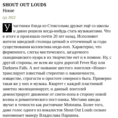
SHOUT OUT LOUDS
House
(p) 2022
У
частники бэнда из Стокгольма дружат ещё со школы
и давно решили когда-нибудь стать музыкантами. Что
в итоге и произошло почти 20 лет назад. Исполняют
жители шведской столицы цепкий и отточенный за годы
существования коллектива инди-поп. Характерно, что
фирменного, слегка мистического, загадочного
скандинавского нуара в их творчестве нет и в помине. Ну, с
другой стороны, не всем же идти дорогой Fever Ray или
Darkness Falls. А вот название шестого лонгплея «House»
транслирует известный стереотип о лаконичности,
изяществе, строгости и простоте северного быта. Примерно
такая же у них и музыка. Квартет с каждой пластинкой
заметно эволюционирует, и данный лонгплей
демонстрирует движение от синти-попа в сторону новой
волны и романтического пост-панка. Местами шведы
звучат в точности как ростовчане Motorama. Более того,
даже голос одного из вокалистов Shout Out Louds сильно
напоминает манеру Владислава Паршина.