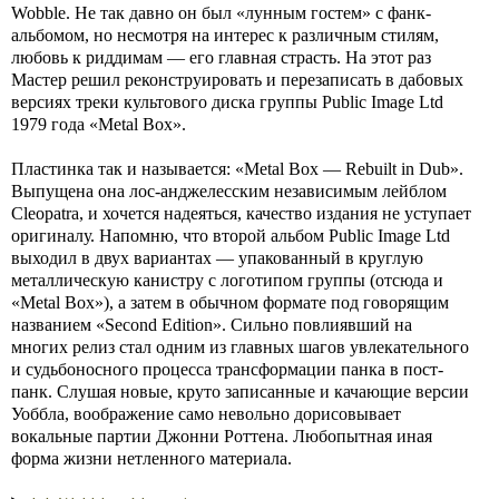
Wobble. Не так давно он был «лунным гостем» с фанк-
альбомом, но несмотря на интерес к различным стилям,
любовь к риддимам — его главная страсть. На этот раз
Мастер решил реконструировать и перезаписать в дабовых
версиях треки культового диска группы Public Image Ltd
1979 года «Metal Box».
Пластинка так и называется: «Metal Box — Rebuilt in Dub».
Выпущена она лос-анджелесским независимым лейблом
Cleopatra, и хочется надеяться, качество издания не уступает
оригиналу. Напомню, что второй альбом Public Image Ltd
выходил в двух вариантах — упакованный в круглую
металлическую канистру с логотипом группы (отсюда и
«Metal Box»), а затем в обычном формате под говорящим
названием «Second Edition». Сильно повлиявший на
многих релиз стал одним из главных шагов увлекательного
и судьбоносного процесса трансформации панка в пост-
панк. Слушая новые, круто записанные и качающие версии
Уоббла, воображение само невольно дорисовывает
вокальные партии Джонни Роттена. Любопытная иная
форма жизни нетленного материала.