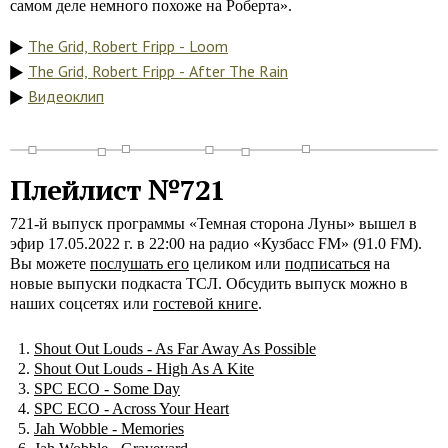
самом деле немного похоже на Роберта».
The Grid, Robert Fripp - Loom
The Grid, Robert Fripp - After The Rain
Видеоклип
Плейлист №721
721-й выпуск программы «Темная сторона Луны» вышел в
эфир 17.05.2022 г. в 22:00 на радио «Кузбасс FM» (91.0 FM).
Вы можете
послушать его
целиком или
подписаться
на
новые выпуски подкаста ТСЛ. Обсудить выпуск можно в
наших соцсетях или
гостевой книге
.
Shout Out Louds - As Far Away As Possible
Shout Out Louds - High As A Kite
SPC ECO - Some Day
SPC ECO - Across Your Heart
Jah Wobble - Memories