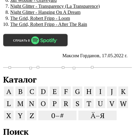
Jah Wobble - Graveyard
Night Glitter - Transparency (La Transparence)
Night Glitter - Hanging On A Dream
The Grid, Robert Fripp - Loom
The Grid, Robert Fripp - After The Rain
Максим Горданов, 17.05.2022 г.
Каталог
A
B
C
D
E
F
G
H
I
J
K
L
M
N
O
P
R
S
T
U
V
W
X
Y
Z
0–#
Ä–Я
Поиск