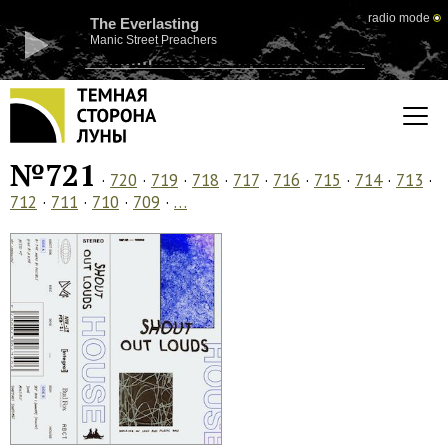
radio mode
The Everlasting
Manic Street Preachers
№721
·
720
·
719
·
718
·
717
·
716
·
715
·
714
·
713
·
712
·
711
·
710
·
709
·
…