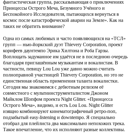
фантастическая группа, рассказывающая о приключениях
Принцессы Острого Меча, Безумного Учёного и
Беспокойного Исследователя, пытающихся вернуться в
космос после катастрофической аварии на Земле». Как на
таких не обратить внимание?
Одна из самых любимых и часто появляющихся на «ТСЛ»
групп — нью-йоркский дуэт Thievery Corporation, проект
корифеев даунтемпо Эрика Хилтона и Роба Гарзы.
Воплощать задуманное им удаётся не в последнюю очередь
благодаря приглашённым музыкантам и вокалистам. В
частности, певицу Lou Lou уже давно можно считать
полноправной участницей Thievery Corporation, но это не
единственная область применения таланта вокалистки.
Сегодня мы знакомимся с дебютным релизом её
совместного с мультиинструменталистом Джоном
Майклом Шопфом проекта Night Glitter. «Принцесса
Острого Меча», видимо, и есть Lou Lou. Night Glitter
изящно комбинируют кинематографичный ретро-поп,
подзабытый easy-listening и downtempo. Я специально
отобрал для плейлиста два максимально непохожих трека.
Такое впечатление, что их исполняют разные коллективы.