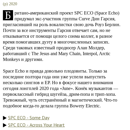
(p) 2020
Б
ритано-американский проект SPC ECO (Space Echo)
придумал экс-участник группы Curve Дин Гарсия,
пригласивший на роль вокалистки свою дочь Роуз Берлин.
Почти за все инструменты Гарсия отвечает сам, но не
отказывается от помощи целого сонма коллег, в разное
время помогавших дуэту в многочисленных записях.
Среди таковых известный продюсер Алан Молдер,
работавший с The Jesus and Mary Chain, Interpol, Arctic
Monkeys и другими.
Space Echo и правда довольно плодовиты. Только за
последние полтора года они уже успели выпустить
несколько синглов и EP. Но в фокусе нашего внимания
сегодня лонгплей 2020 года «June». Конёк музыкантов —
первоклассный гибрид шугейза, дрим-попа и трип-хопа.
Тревожный, чуть отстранённый и магнетический. Что-то
подобное когда-то делала группа Bowery Electric.
SPC ECO - Some Day
SPC ECO - Across Your Heart