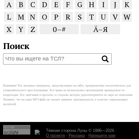
A
B
C
D
E
F
G
H
I
J
K
L
M
N
O
P
R
S
T
U
V
W
X
Y
Z
0–#
Ä–Я
Поиск
Внимание! Все звуковые материалы, представленные на сайте, предназначены исключительно для
ознакомительного прослушивания. Все права на музыкальные произведения принадлежат их
владельцам. Все замечания и просьбы со стороны авторов удовлетворяются по мере их появления.
Помните, что ни один MP3-файл не сможет заменить оригинальность и качество лицензионных
носителей.
Тёмная сторона Луны © 1996—2026 ·
О проекте
·
Реклама
·
Напишите нам