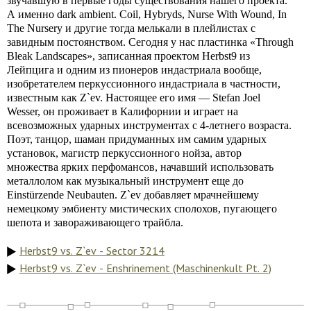
звучавшую в первые годы существования нашего проекта.
А именно dark ambient. Coil, Hybryds, Nurse With Wound, In
The Nursery и другие тогда мелькали в плейлистах с
завидным постоянством. Сегодня у нас пластинка «Through
Bleak Landscapes», записанная проектом Herbst9 из
Лейпцига и одним из пионеров индастриала вообще,
изобретателем перкуссионного индастриала в частности,
известным как Z`ev. Настоящее его имя — Stefan Joel
Wesser, он проживает в Калифорнии и играет на
всевозможных ударных инструментах с 4-летнего возраста.
Поэт, танцор, шаман придуманных им самим ударных
установок, магистр перкуссионного нойза, автор
множества ярких перфомансов, начавший использовать
металлолом как музыкальный инструмент еще до
Einstürzende Neubauten. Z`ev добавляет мрачнейшему
немецкому эмбиенту мистических сполохов, пугающего
шепота и завораживающего трайбла.
Herbst9 vs. Z`ev - Sector 3214
Herbst9 vs. Z`ev - Enshrinement (Maschinenkult Pt. 2)