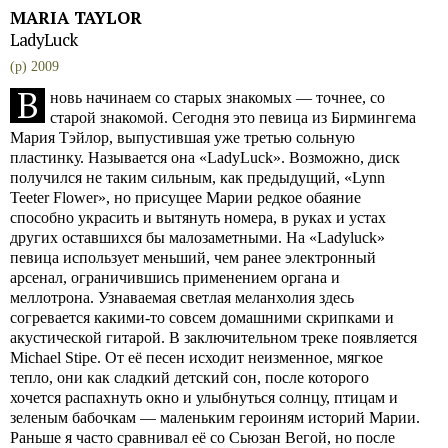
MARIA TAYLOR
LadyLuck
(p) 2009
В
новь начинаем со старых знакомых — точнее, со
старой знакомой. Сегодня это певица из Бирмингема
Мария Тэйлор, выпустившая уже третью сольную
пластинку. Называется она «LadyLuck». Возможно, диск
получился не таким сильным, как предыдущий, «Lynn
Teeter Flower», но присущее Марии редкое обаяние
способно украсить и вытянуть номера, в руках и устах
других оставшихся бы малозаметными. На «Ladyluck»
певица использует меньший, чем ранее электронный
арсенал, ограничившись применением органа и
меллотрона. Узнаваемая светлая меланхолия здесь
согревается какими-то совсем домашними скрипками и
акустической гитарой. В заключительном треке появляется
Michael Stipe. От её песен исходит неизменное, мягкое
тепло, они как сладкий детский сон, после которого
хочется распахнуть окно и улыбнуться солнцу, птицам и
зеленым бабочкам — маленьким героиням историй Марии.
Раньше я часто сравнивал её со Сьюзан Вегой, но после