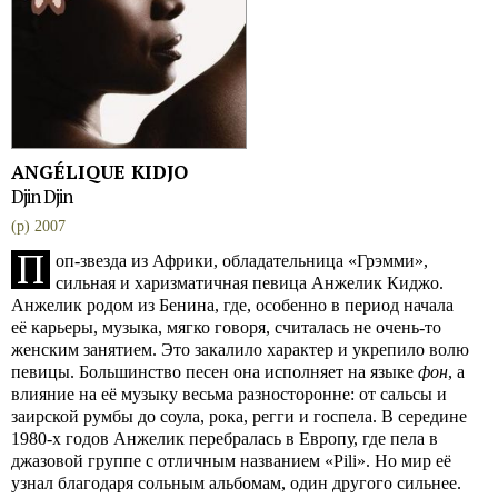
ANGÉLIQUE KIDJO
Djin Djin
(p) 2007
П
оп-звезда из Африки, обладательница «Грэмми»,
сильная и харизматичная певица Анжелик Киджо.
Анжелик родом из Бенина, где, особенно в период начала
её карьеры, музыка, мягко говоря, считалась не очень-то
женским занятием. Это закалило характер и укрепило волю
певицы. Большинство песен она исполняет на языке
фон
, а
влияние на её музыку весьма разносторонне: от сальсы и
заирской румбы до соула, рока, регги и госпела. В середине
1980-х годов Анжелик перебралась в Европу, где пела в
джазовой группе с отличным названием «Pili». Но мир её
узнал благодаря сольным альбомам, один другого сильнее.