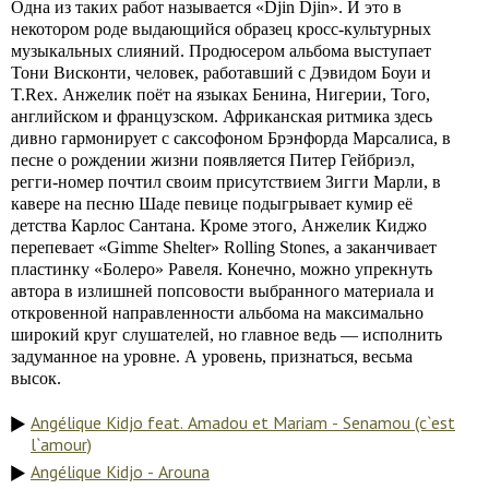
Одна из таких работ называется «Djin Djin». И это в
некотором роде выдающийся образец кросс-культурных
музыкальных слияний. Продюсером альбома выступает
Тони Висконти, человек, работавший с Дэвидом Боуи и
T.Rex. Анжелик поёт на языках Бенина, Нигерии, Того,
английском и французском. Африканская ритмика здесь
дивно гармонирует с саксофоном Брэнфорда Марсалиса, в
песне о рождении жизни появляется Питер Гейбриэл,
регги-номер почтил своим присутствием Зигги Марли, в
кавере на песню Шаде певице подыгрывает кумир её
детства Карлос Сантана. Кроме этого, Анжелик Киджо
перепевает «Gimme Shelter» Rolling Stones, а заканчивает
пластинку «Болеро» Равеля. Конечно, можно упрекнуть
автора в излишней попсовости выбранного материала и
откровенной направленности альбома на максимально
широкий круг слушателей, но главное ведь — исполнить
задуманное на уровне. А уровень, признаться, весьма
высок.
Angélique Kidjo feat. Amadou et Mariam - Senamou (c`est
l`amour)
Angélique Kidjo - Arouna