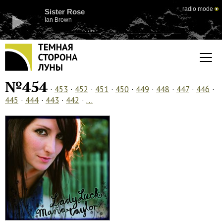
radio mode
Sister Rose
Ian Brown
№454
·
453
·
452
·
451
·
450
·
449
·
448
·
447
·
446
·
445
·
444
·
443
·
442
·
…