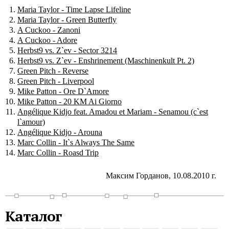
Maria Taylor - Time Lapse Lifeline
Maria Taylor - Green Butterfly
A Cuckoo - Zanoni
A Cuckoo - Adore
Herbst9 vs. Z`ev - Sector 3214
Herbst9 vs. Z`ev - Enshrinement (Maschinenkult Pt. 2)
Green Pitch - Reverse
Green Pitch - Liverpool
Mike Patton - Ore D`Amore
Mike Patton - 20 KM Ai Giorno
Angélique Kidjo feat. Amadou et Mariam - Senamou (c`est
l`amour)
Angélique Kidjo - Arouna
Marc Collin - It`s Always The Same
Marc Collin - Roasd Trip
Максим Горданов, 10.08.2010 г.
Каталог