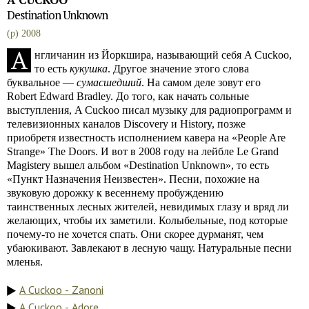
Destination Unknown
(p) 2008
А
нгличанин из Йоркшира, называющий себя A Cuckoo,
то есть
кукушка
. Другое значение этого слова
буквальное —
сумасшедший
. На самом деле зовут его
Robert Edward Bradley. До того, как начать сольные
выступления, A Cuckoo писал музыку для радиопрограмм и
телевизионных каналов Discovery и History, позже
приобретя известность исполнением кавера на «People Are
Strange» The Doors. И вот в 2008 году на лейбле Le Grand
Magistery вышел альбом «Destination Unknown», то есть
«Пункт Назначения Неизвестен». Песни, похожие на
звуковую дорожку к весеннему пробуждению
таинственных лесных жителей, невидимых глазу и вряд ли
желающих, чтобы их заметили. Колыбельные, под которые
почему-то не хочется спать. Они скорее дурманят, чем
убаюкивают. Завлекают в лесную чащу. Натуральные песни
мленья.
A Cuckoo - Zanoni
A Cuckoo - Adore