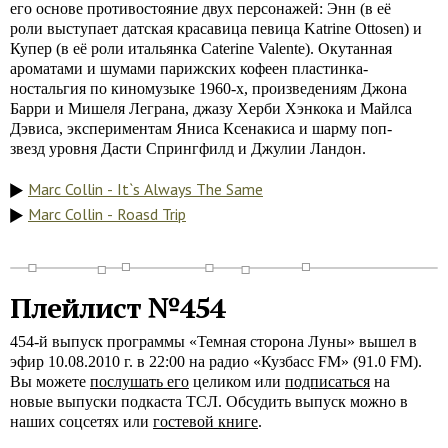
его основе противостояние двух персонажей: Энн (в её
роли выступает датская красавица певица Katrine Ottosen) и
Купер (в её роли итальянка Caterine Valente). Окутанная
ароматами и шумами парижских кофеен пластинка-
ностальгия по киномузыке 1960-х, произведениям Джона
Барри и Мишеля Леграна, джазу Херби Хэнкока и Майлса
Дэвиса, экспериментам Яниса Ксенакиса и шарму поп-
звезд уровня Дасти Спрингфилд и Джулии Ландон.
Marc Collin - It`s Always The Same
Marc Collin - Roasd Trip
Плейлист №454
454-й выпуск программы «Темная сторона Луны» вышел в
эфир 10.08.2010 г. в 22:00 на радио «Кузбасс FM» (91.0 FM).
Вы можете
послушать его
целиком или
подписаться
на
новые выпуски подкаста ТСЛ. Обсудить выпуск можно в
наших соцсетях или
гостевой книге
.