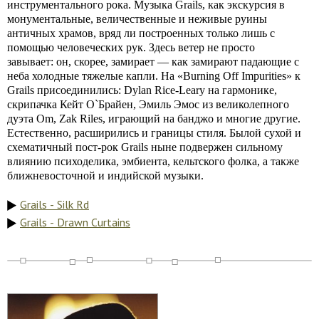
инструментального рока. Музыка Grails, как экскурсия в
монументальные, величественные и неживые руины
античных храмов, вряд ли построенных только лишь с
помощью человеческих рук. Здесь ветер не просто
завывает: он, скорее, замирает — как замирают падающие с
неба холодные тяжелые капли. На «Burning Off Impurities» к
Grails присоединились: Dylan Rice-Leary на гармонике,
скрипачка Кейт О`Брайен, Эмиль Эмос из великолепного
дуэта Om, Zak Riles, играющий на банджо и многие другие.
Естественно, расширились и границы стиля. Былой сухой и
схематичный пост-рок Grails ныне подвержен сильному
влиянию психоделика, эмбиента, кельтского фолка, а также
ближневосточной и индийской музыки.
Grails - Silk Rd
Grails - Drawn Curtains