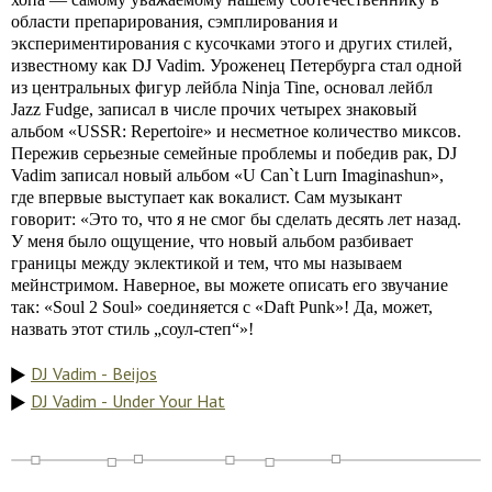
области препарирования, сэмплирования и
экспериментирования с кусочками этого и других стилей,
известному как DJ Vadim. Уроженец Петербурга стал одной
из центральных фигур лейбла Ninja Tine, основал лейбл
Jazz Fudge, записал в числе прочих четырех знаковый
альбом «USSR: Repertoire» и несметное количество миксов.
Пережив серьезные семейные проблемы и победив рак, DJ
Vadim записал новый альбом «U Can`t Lurn Imaginashun»,
где впервые выступает как вокалист. Сам музыкант
говорит: «Это то, что я не смог бы сделать десять лет назад.
У меня было ощущение, что новый альбом разбивает
границы между эклектикой и тем, что мы называем
мейнстримом. Наверное, вы можете описать его звучание
так: «Soul 2 Soul» соединяется с «Daft Punk»! Да, может,
назвать этот стиль „соул-степ“»!
DJ Vadim - Beijos
DJ Vadim - Under Your Hat