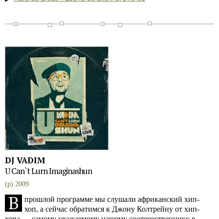
DJ VADIM
U Can`t Lurn Imaginashun
(p) 2009
В
прошлой программе мы слушали африканский хип-
хоп, а сейчас обратимся к Джону Колтрейну от хип-
хопа — самому уважаемому нашему соотечественнику в