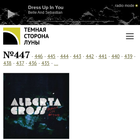
radio mode
Dress Up In You
Belle And Sebastian
№447
·
446
·
445
·
444
·
443
·
442
·
441
·
440
·
439
·
438
·
437
·
436
·
435
·
…