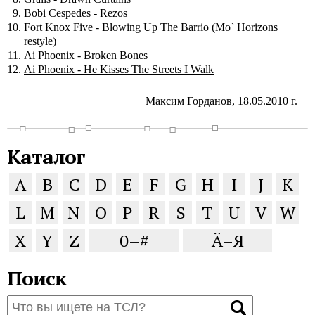
Bobi Cespedes - Rezos
Fort Knox Five - Blowing Up The Barrio (Mo` Horizons
restyle)
Ai Phoenix - Broken Bones
Ai Phoenix - He Kisses The Streets I Walk
Максим Горданов, 18.05.2010 г.
Каталог
A
B
C
D
E
F
G
H
I
J
K
L
M
N
O
P
R
S
T
U
V
W
X
Y
Z
0–#
Ä–Я
Поиск