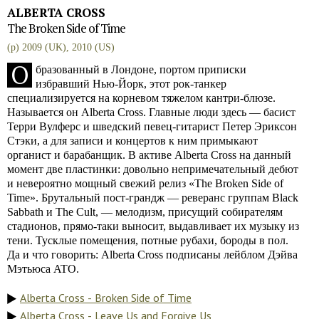
ALBERTA CROSS
The Broken Side of Time
(p) 2009 (UK), 2010 (US)
О
бразованный в Лондоне, портом приписки
избравший Нью-Йорк, этот рок-танкер
специализируется на корневом тяжелом кантри-блюзе.
Называется он Alberta Cross. Главные люди здесь — басист
Терри Вулферс и шведский певец-гитарист Петер Эриксон
Стэки, а для записи и концертов к ним примыкают
органист и барабанщик. В активе Alberta Cross на данный
момент две пластинки: довольно непримечательный дебют
и невероятно мощный свежий релиз «The Broken Side of
Time». Брутальный пост-грандж — реверанс группам Black
Sabbath и The Cult, — мелодизм, присущий собирателям
стадионов, прямо-таки выносит, выдавливает их музыку из
тени. Тусклые помещения, потные рубахи, бороды в пол.
Да и что говорить: Alberta Cross подписаны лейблом Дэйва
Мэтьюса ATO.
Alberta Cross - Broken Side of Time
Alberta Cross - Leave Us and Forgive Us