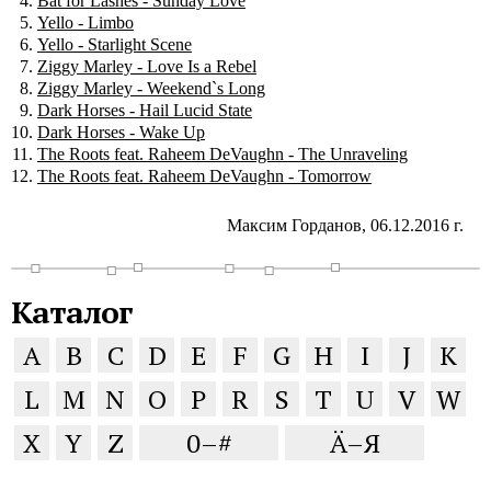
Bat for Lashes - Sunday Love
Yello - Limbo
Yello - Starlight Scene
Ziggy Marley - Love Is a Rebel
Ziggy Marley - Weekend`s Long
Dark Horses - Hail Lucid State
Dark Horses - Wake Up
The Roots feat. Raheem DeVaughn - The Unraveling
The Roots feat. Raheem DeVaughn - Tomorrow
Максим Горданов, 06.12.2016 г.
Каталог
A
B
C
D
E
F
G
H
I
J
K
L
M
N
O
P
R
S
T
U
V
W
X
Y
Z
0–#
Ä–Я