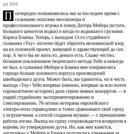
(p) 2016
П
оочередно познакомились мы за последнее время с
сольными опытами миллионера и
профессионального игрока в покер Дитера Мейера (кстати,
большого ценителя водки) и когда-то водившего грузовик
Бориса Бланка. Теперь, с выходом 13-го студийного
сольника «Toy» логично будет обратить меломанский взор
на их основной проект, живущий и здравствующий до сих
пор. А чего бы не жить-то, деньги есть. Скажу честно,
большим поклонником творческого метода Yello я никогда
не был, и сольники Мейера и Бланка мне понравились
гораздо больше основного корпуса произведений
швейцарского дуэта. Может быть, вы удивитесь, но в честь
выхода «Toy» Yello впервые (именно, впервые за всю почти
сорокалетнюю историю) дали серию живых концертов — в
ущерб студийному экспериментированию и
сэмплированию. 70-летние ветераны европейского
электро-попа справедливо и точно сравнивают свой саунд
с игрушечным, а способ создания музыки — с принципами
работы ателье. Выход на сцену сопровождается возвратом к
корням, по утверждению дуэта. Но, как мне кажется,
«игрушка» у Мейера и Бланка получилась узнаваемая за