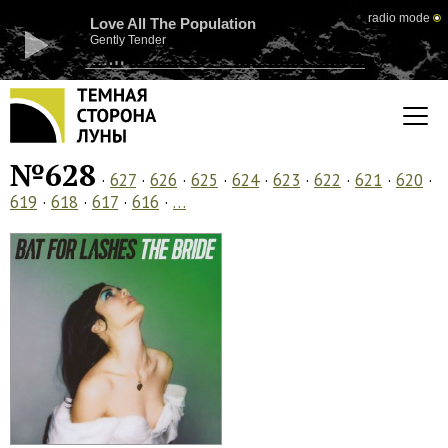
radio mode
Love All The Population
Gently Tender
№628
·
627
·
626
·
625
·
624
·
623
·
622
·
621
·
620
·
619
·
618
·
617
·
616
·
…