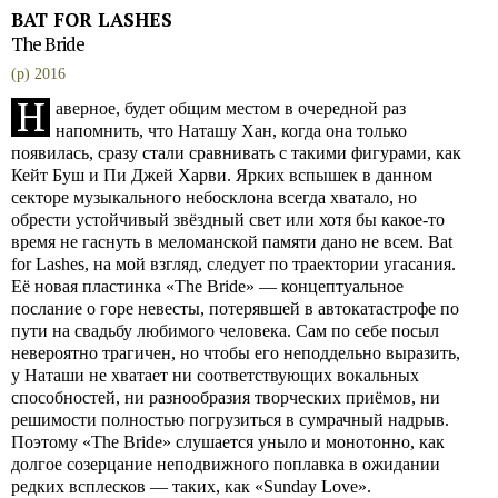
BAT FOR LASHES
The Bride
(p) 2016
Н
аверное, будет общим местом в очередной раз
напомнить, что Наташу Хан, когда она только
появилась, сразу стали сравнивать с такими фигурами, как
Кейт Буш и Пи Джей Харви. Ярких вспышек в данном
секторе музыкального небосклона всегда хватало, но
обрести устойчивый звёздный свет или хотя бы какое-то
время не гаснуть в меломанской памяти дано не всем. Bat
for Lashes, на мой взгляд, следует по траектории угасания.
Её новая пластинка «The Bride» — концептуальное
послание о горе невесты, потерявшей в автокатастрофе по
пути на свадьбу любимого человека. Сам по себе посыл
невероятно трагичен, но чтобы его неподдельно выразить,
у Наташи не хватает ни соответствующих вокальных
способностей, ни разнообразия творческих приёмов, ни
решимости полностью погрузиться в сумрачный надрыв.
Поэтому «The Bride» слушается уныло и монотонно, как
долгое созерцание неподвижного поплавка в ожидании
редких всплесков — таких, как «Sunday Love».