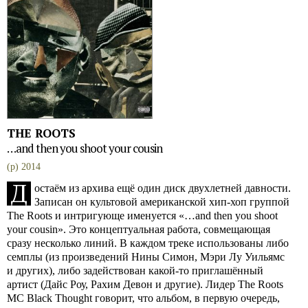
THE ROOTS
…and then you shoot your cousin
(p) 2014
Д
остаём из архива ещё один диск двухлетней давности.
Записан он культовой американской хип-хоп группой
The Roots и интригующе именуется «…and then you shoot
your cousin». Это концептуальная работа, совмещающая
сразу несколько линий. В каждом треке использованы либо
семплы (из произведений Нины Симон, Мэри Лу Уильямс
и других), либо задействован какой-то приглашённый
артист (Дайс Роу, Рахим Девон и другие). Лидер The Roots
MC Black Thought говорит, что альбом, в первую очередь,