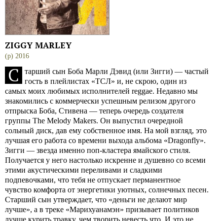
ZIGGY MARLEY
(p) 2016
С
тарший сын Боба Марли Дэвид (или Зигги) — частый
гость в плейлистах «ТСЛ» и, не скрою, один из
самых моих любимых исполнителей reggae. Недавно мы
знакомились с коммерчески успешным релизом другого
отпрыска Боба, Стивена — теперь очередь создателя
группы The Melody Makers. Он выпустил очередной
сольный диск, дав ему собственное имя. На мой взгляд, это
лучшая его работа со времени выхода альбома «Dragonfly».
Зигги — звезда именно поп-кластера ямайского стиля.
Получается у него настолько искренне и душевно со всеми
этими акустическими переливами и сладкими
подпевочками, что тебя не отпускает перманентное
чувство комфорта от энергетики уютных, солнечных песен.
Старший сын утверждает, что «деньги не делают мир
лучше», а в треке «Марихуанамэн» призывает политиков
лучше курить травку, чем творить невесть что. И это не