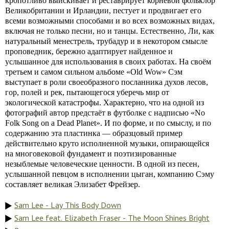
кропотливо выискивает и реставрирует корневой фольклор
Великобритании и Ирландии, пестует и продвигает его
всеми возможными способами и во всех возможных видах,
включая не только песни, но и танцы. Естественно, Ли, как
натуральный менестрель, трубадур и в некотором смысле
проповедник, бережно адаптирует найденное и
услышанное для использования в своих работах. На своём
третьем и самом сильном альбоме «Old Wow» Сэм
выступает в роли своеобразного посланника духов лесов,
гор, полей и рек, пытающегося уберечь мир от
экологической катастрофы. Характерно, что на одной из
фотографий автор предстаёт в футболке с надписью «No
Folk Song on a Dead Planet». И по форме, и по смыслу, и по
содержанию эта пластинка — образцовый пример
действительно круто исполненной музыки, опирающейся
на многовековой фундамент и поэтизированные
незыблемые человеческие ценности. В одной из песен,
услышанной певцом в исполнении цыган, компанию Сэму
составляет великая Элизабет Фрейзер.
Sam Lee - Lay This Body Down
Sam Lee feat. Elizabeth Fraser - The Moon Shines Bright