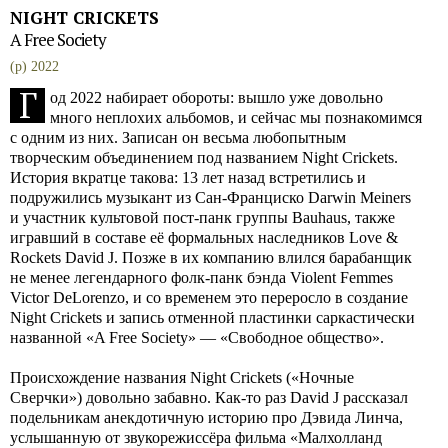
NIGHT CRICKETS
A Free Society
(p) 2022
Г
од 2022 набирает обороты: вышло уже довольно
много неплохих альбомов, и сейчас мы познакомимся
с одним из них. Записан он весьма любопытным
творческим объединением под названием Night Crickets.
История вкратце такова: 13 лет назад встретились и
подружились музыкант из Сан-Франциско Darwin Meiners
и участник культовой пост-панк группы Bauhaus, также
игравший в составе её формальных наследников Love &
Rockets David J. Позже в их компанию влился барабанщик
не менее легендарного фолк-панк бэнда Violent Femmes
Victor DeLorenzo, и со временем это переросло в создание
Night Crickets и запись отменной пластинки саркастически
названной «A Free Society» — «Свободное общество».
Происхождение названия Night Crickets («Ночные
Сверчки») довольно забавно. Как-то раз David J рассказал
подельникам анекдотичную историю про Дэвида Линча,
услышанную от звукорежиссёра фильма «Малхолланд