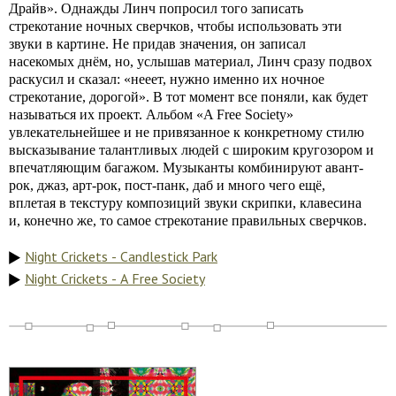
Драйв». Однажды Линч попросил того записать
стрекотание ночных сверчков, чтобы использовать эти
звуки в картине. Не придав значения, он записал
насекомых днём, но, услышав материал, Линч сразу подвох
раскусил и сказал: «нееет, нужно именно их ночное
стрекотание, дорогой». В тот момент все поняли, как будет
называться их проект. Альбом «A Free Society»
увлекательнейшее и не привязанное к конкретному стилю
высказывание талантливых людей с широким кругозором и
впечатляющим багажом. Музыканты комбинируют авант-
рок, джаз, арт-рок, пост-панк, даб и много чего ещё,
вплетая в текстуру композиций звуки скрипки, клавесина
и, конечно же, то самое стрекотание правильных сверчков.
Night Crickets - Candlestick Park
Night Crickets - A Free Society