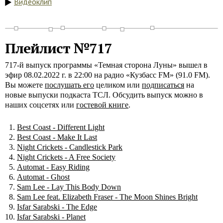
Видеоклип
Плейлист №717
717-й выпуск программы «Темная сторона Луны» вышел в
эфир 08.02.2022 г. в 22:00 на радио «Кузбасс FM» (91.0 FM).
Вы можете
послушать его
целиком или
подписаться
на
новые выпуски подкаста ТСЛ. Обсудить выпуск можно в
наших соцсетях или
гостевой книге
.
Best Coast - Different Light
Best Coast - Make It Last
Night Crickets - Candlestick Park
Night Crickets - A Free Society
Automat - Easy Riding
Automat - Ghost
Sam Lee - Lay This Body Down
Sam Lee feat. Elizabeth Fraser - The Moon Shines Bright
Isfar Sarabski - The Edge
Isfar Sarabski - Planet