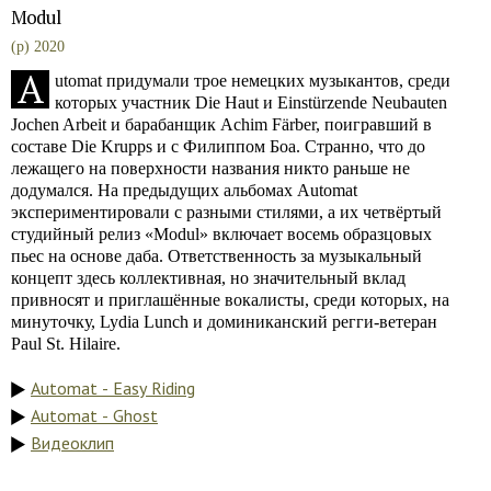
Modul
(p) 2020
A
utomat придумали трое немецких музыкантов, среди
которых участник Die Haut и Einstürzende Neubauten
Jochen Arbeit и барабанщик Achim Färber, поигравший в
составе Die Krupps и с Филиппом Боа. Странно, что до
лежащего на поверхности названия никто раньше не
додумался. На предыдущих альбомах Automat
экспериментировали с разными стилями, а их четвёртый
студийный релиз «Modul» включает восемь образцовых
пьес на основе даба. Ответственность за музыкальный
концепт здесь коллективная, но значительный вклад
привносят и приглашённые вокалисты, среди которых, на
минуточку, Lydia Lunch и доминиканский регги-ветеран
Paul St. Hilaire.
Automat - Easy Riding
Automat - Ghost
Видеоклип