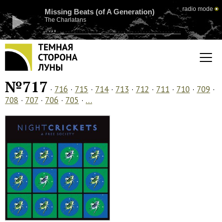
radio mode
Missing Beats (of A Generation)
The Charlatans
№717
·
716
·
715
·
714
·
713
·
712
·
711
·
710
·
709
·
708
·
707
·
706
·
705
·
…