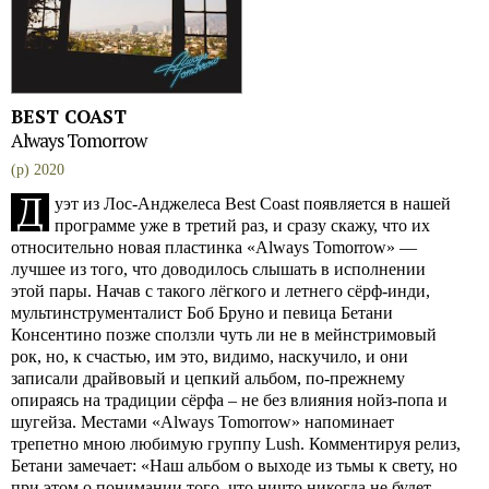
BEST COAST
Always Tomorrow
(p) 2020
Д
уэт из Лос-Анджелеса Best Coast появляется в нашей
программе уже в третий раз, и сразу скажу, что их
относительно новая пластинка «Always Tomorrow» —
лучшее из того, что доводилось слышать в исполнении
этой пары. Начав с такого лёгкого и летнего сёрф-инди,
мультинструменталист Боб Бруно и певица Бетани
Консентино позже сползли чуть ли не в мейнстримовый
рок, но, к счастью, им это, видимо, наскучило, и они
записали драйвовый и цепкий альбом, по-прежнему
опираясь на традиции сёрфа – не без влияния нойз-попа и
шугейза. Местами «Always Tomorrow» напоминает
трепетно мною любимую группу Lush. Комментируя релиз,
Бетани замечает: «Наш альбом о выходе из тьмы к свету, но
при этом о понимании того, что ничто никогда не будет