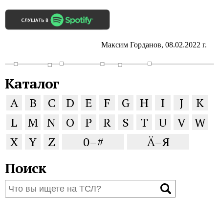
Максим Горданов, 08.02.2022 г.
Каталог
A
B
C
D
E
F
G
H
I
J
K
L
M
N
O
P
R
S
T
U
V
W
X
Y
Z
0–#
Ä–Я
Поиск