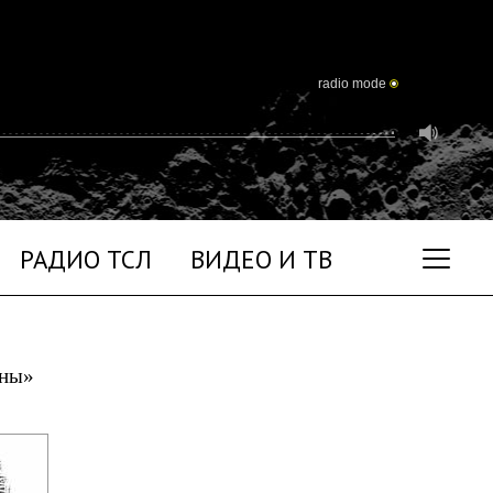
radio mode
РАДИО ТСЛ
ВИДЕО И ТВ
уны»