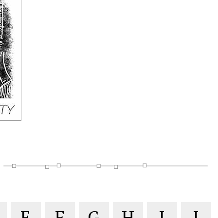
E
F
G
H
I
J