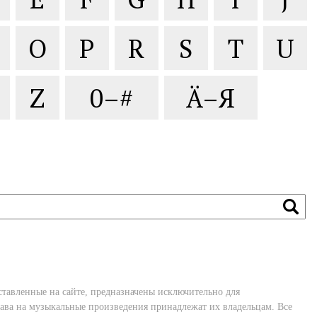
O
P
R
S
T
U
Z
0–#
Ä–Я
ставленные на сайте, предназначены исключительно для
ава на музыкальные произведения принадлежат их владельцам. Все