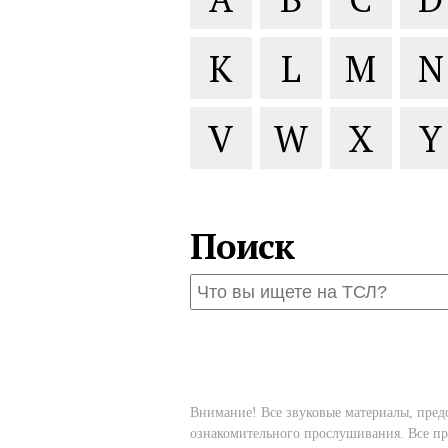
K
L
M
N
V
W
X
Y
Поиск
Внимание! Все звуковые материалы, пред
ознакомительного прослушивания. Все пр