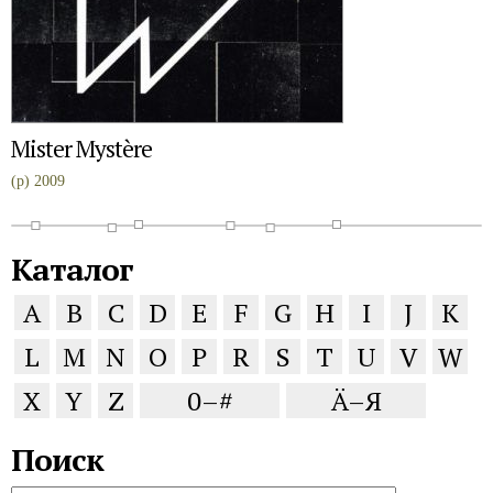
Mister Mystère
(p) 2009
Каталог
A
B
C
D
E
F
G
H
I
J
K
L
M
N
O
P
R
S
T
U
V
W
X
Y
Z
0–#
Ä–Я
Поиск