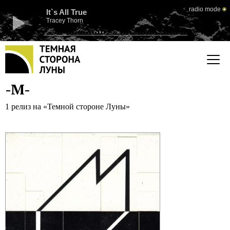
radio mode
It`s All True
Tracey Thorn
-M-
1 релиз на «Темной стороне Луны»