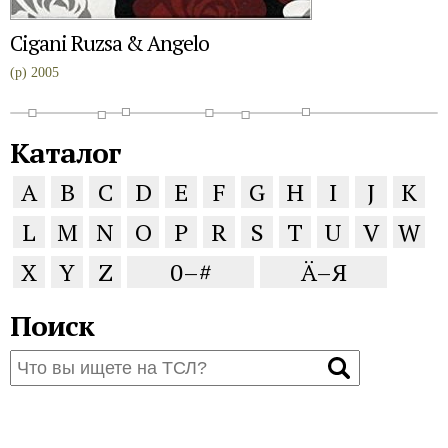
Cigani Ruzsa & Angelo
(p) 2005
Каталог
A
B
C
D
E
F
G
H
I
J
K
L
M
N
O
P
R
S
T
U
V
W
X
Y
Z
0–#
Ä–Я
Поиск