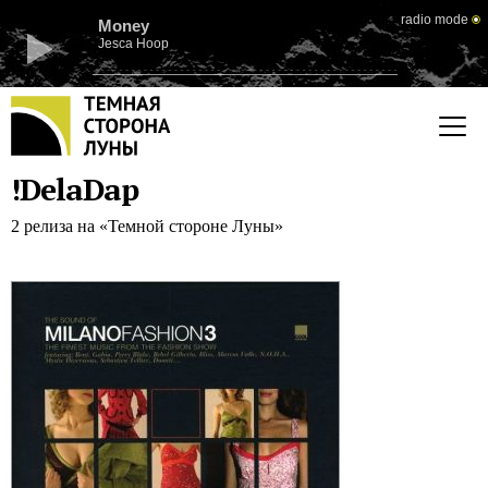
radio mode
Money
Jesca Hoop
!DelaDap
2 релиза на «Темной стороне Луны»